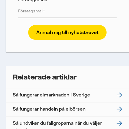
Vattenfall skyddar och respekterar din integritet.
För att Vattenfalls storföretagsförsäljning ska
kunna skicka nyhetsbrevet till dig, behöver vi dina
uppgifter. Vi spårar e-postmeddelanden för att
mäta och analysera deras prestanda, inklusive
öppningsfrekvens och klickfrekvens. Dina
uppgifter kommer enbart att användas för att
skicka nyhetsbrevet. Dina uppgifter kommer inte
Relaterade artiklar
delas med tredje part, och du kan när som helst
återkalla ditt samtycke. Läs vår
personuppgiftspolicy
för mer information om hur
Så fungerar elmarknaden i Sverige
Vattenfall behandlar dina personuppgifter.
Jag samtycker till att Vattenfall behandlar mina
Så fungerar handeln på elbörsen
personuppgifter för att kunna skicka mig
nyhetsbrevet.*
Så undviker du fallgroparna när du väljer