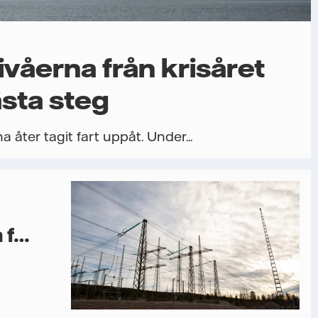
ivåerna från krisåret
sta steg
 åter tagit fart uppåt. Under...
 för