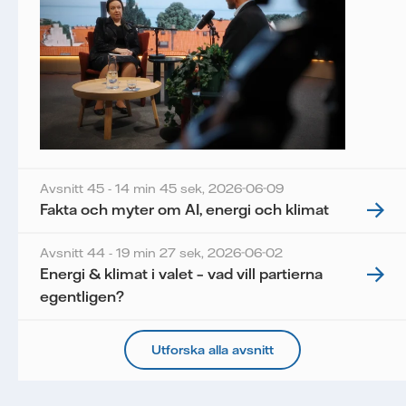
Avsnitt 45 - 14 min 45 sek,
2026-06-09
Fakta och myter om AI, energi och klimat
Avsnitt 44 - 19 min 27 sek,
2026-06-02
Energi & klimat i valet – vad vill partierna
egentligen?
Utforska alla avsnitt