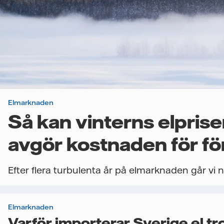
Elmarknaden
Så kan vinterns elprise
avgör kostnaden för fö
Efter flera turbulenta år på elmarknaden går vi n
Elmarknaden
Varför importerar Sverige el tr