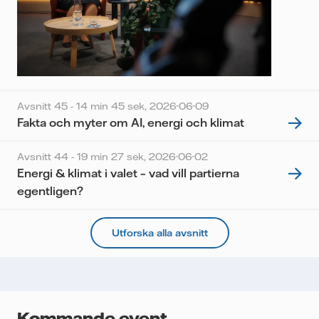
Avsnitt 45 - 14 min 45 sek,
2026-06-09
Fakta och myter om AI, energi och klimat
Avsnitt 44 - 19 min 27 sek,
2026-06-02
Energi & klimat i valet – vad vill partierna
egentligen?
Utforska alla avsnitt
Kommande event