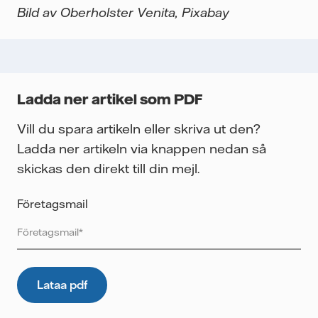
Bild av Oberholster Venita, Pixabay
Ladda ner artikel som PDF
Vill du spara artikeln eller skriva ut den?
Ladda ner artikeln via knappen nedan så
skickas den direkt till din mejl.
Företagsmail
Vattenfall skyddar och respekterar din integritet. För att
Vattenfalls storföretagsförsäljning ska kunna skicka det
önskade innehållet till dig, samt för att i framtiden kunna