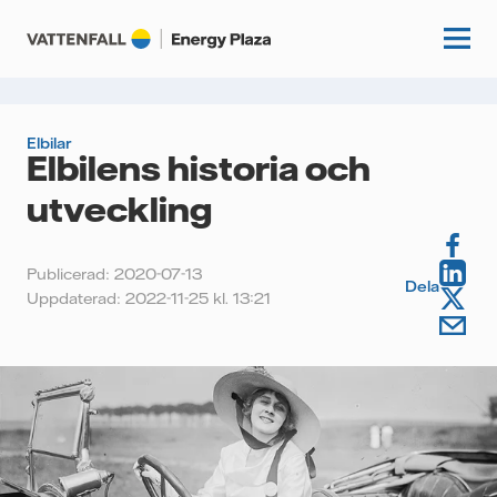
Elbilar
Elbilens historia och
Start
utveckling
Kunskapshubb
Publicerad: 2020-07-13
Fördjupning
Dela
Podcasts
Uppdaterad: 2022-11-25 kl. 13:21
Guider
Event
Artiklar
Om oss
Krönikor
Kundcase
Vattenfall.se