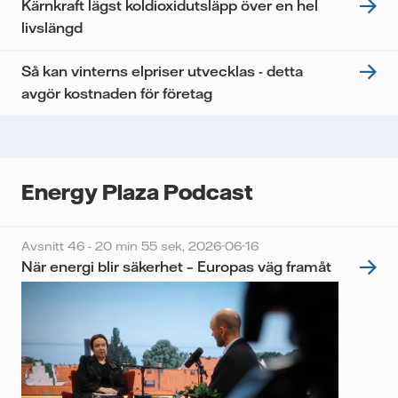
Kärnkraft lägst koldioxidutsläpp över en hel
livslängd
Så kan vinterns elpriser utvecklas - detta
avgör kostnaden för företag
Energy Plaza Podcast
Avsnitt 46 - 20 min 55 sek,
2026-06-16
När energi blir säkerhet – Europas väg framåt