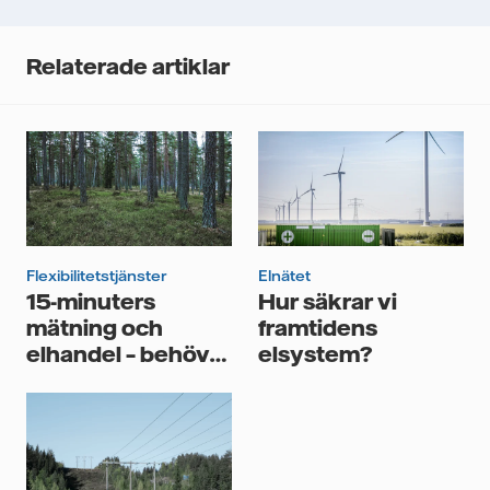
öppningsfrekvens och klickfrekvens. Dina uppgifter
kommer enbart att användas för att skicka
nyhetsbrevet. Dina uppgifter kommer inte delas med
Relaterade artiklar
tredje part, och du kan när som helst återkalla ditt
samtycke. Läs vår
personuppgiftspolicy
för mer
information om hur Vattenfall behandlar dina
personuppgifter.
Jag samtycker till att Vattenfall behandlar mina
personuppgifter för att kunna skicka mig
nyhetsbrevet.*
Flexibilitetstjänster
Elnätet
15-minuters
Hur säkrar vi
mätning och
framtidens
elhandel – behöver
elsystem?
ditt företag agera?