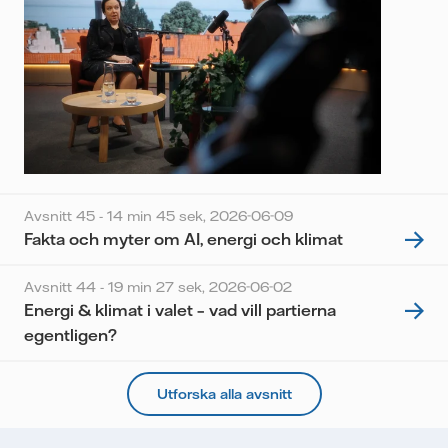
Avsnitt 45 - 14 min 45 sek,
2026-06-09
Fakta och myter om AI, energi och klimat
Avsnitt 44 - 19 min 27 sek,
2026-06-02
Energi & klimat i valet – vad vill partierna
egentligen?
Utforska alla avsnitt