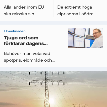
energiförbrukningen
skydda kunder
Alla länder inom EU
De extremt höga
ska minska sin
elpriserna i södra
energiförbrukning
halvan av Sverige
med fem procent
beror delvis på att el...
Elmarknaden
under...
Tjugo ord som
förklarar dagens
elmarknad
Behöver man veta vad
spotpris, elområde och
förbrukningsflexibilitet
är? Ja,...