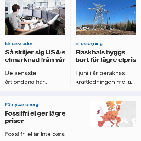
Elmarknaden
Elförsörjning
Så skiljer sig USA:s
Flaskhals byggs
elmarknad från vår
bort för lägre elpris
De senaste
I juni i år beräknas
årtiondena har
kraftledningen mellan
elmarknaderna i
Lindbacka i Örebro
Europa blivit alltmer...
kommun och...
Förnybar energi
Fossilfri el ger lägre
priser
Fossilfri el är inte bara