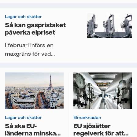
Videor
Lagar och skatter
Så kan gaspristaket
påverka elpriset
I februari införs en
maxgräns för vad
naturgas får kosta inom
EU. Syftet är att...
Lagar och skatter
Elmarknaden
Så ska EU-
EU sjösätter
länderna minska
regelverk för att