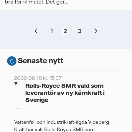
bra för klimatet. Det ger
också lägre elpriser....
1
2
3
Senaste nytt
2026-06-18 kl. 15:37
Rolls‑Royce SMR vald som
leverantör av ny kärnkraft i
Sverige
Vattenfall och Industrikraft-ägda Videberg
Kraft har valt Rolls‑Royce SMR som