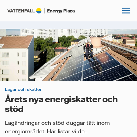
Start
Kunskapshubb
Fördjupning
Podcasts
Guider
Lagar och skatter
Event
Årets nya energiskatter och
Artiklar
stöd
Om oss
Krönikor
Lagändringar och stöd duggar tätt inom
Kundcase
Vattenfall.se
energiområdet. Här listar vi de...