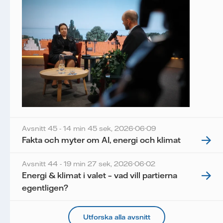
Avsnitt 45 - 14 min 45 sek,
2026-06-09
Fakta och myter om AI, energi och klimat
Avsnitt 44 - 19 min 27 sek,
2026-06-02
Energi & klimat i valet – vad vill partierna
egentligen?
Utforska alla avsnitt