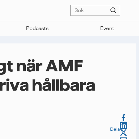
Podcasts
Event
gt när AMF
driva hållbara
Dela