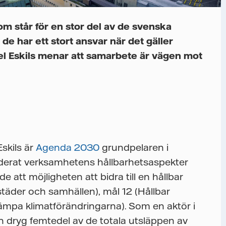
m står för en stor del av de svenska
de har ett stort ansvar när det gäller
el Eskils menar att samarbete är vägen mot
skils är
Agenda 2030
grundpelaren i
ärderat verksamhetens hållbarhetsaspekter
 att möjligheten att bidra till en hållbar
 städer och samhällen), mål 12 (Hållbar
mpa klimatförändringarna). Som en aktör i
n dryg femtedel av de totala utsläppen av