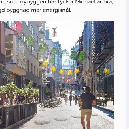
an som nybyggen har tycker Michael är bra,
ggd byggnad mer energisnål.