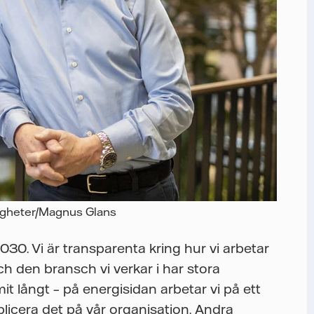
tigheter/Magnus Glans
30. Vi är transparenta kring hur vi arbetar
h den bransch vi verkar i har stora
t långt – på energisidan arbetar vi på ett
plicera det på vår organisation. Andra