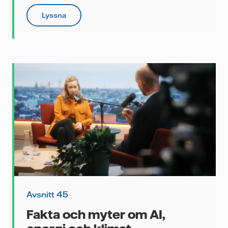
Lyssna
are
Avsnitt 45
Fakta och myter om AI,
e