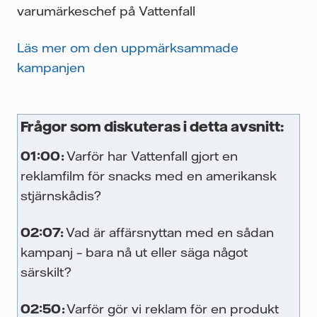
varumärkeschef på Vattenfall
Läs mer om den uppmärksammade
kampanjen
Frågor som diskuteras i detta avsnitt:
 i
01:00:
Varför har Vattenfall gjort en
öra
reklamfilm för snacks med en amerikansk
stjärnskådis?
 i
ar
02:07:
Vad är affärsnyttan med en sådan
ra
kampanj – bara nå ut eller säga något
att
särskilt?
02:50:
Varför gör vi reklam för en produkt
a