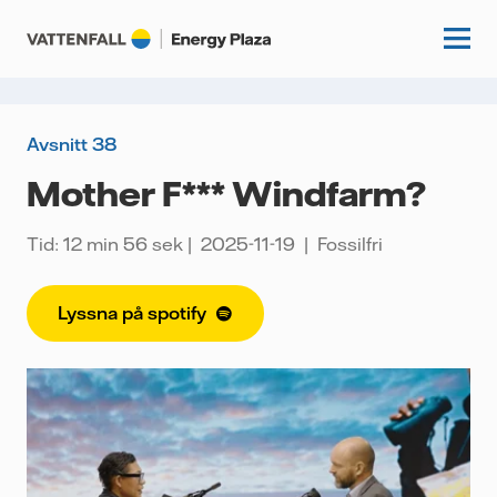
Avsnitt 38
Start
Mother F*** Windfarm?
Kunskapshubb
Tid: 12 min 56 sek
2025-11-19
Fossilfri
Fördjupning
Podcasts
Lyssna på spotify
Guider
Event
Artiklar
Om oss
Krönikor
Kundcase
Vattenfall.se