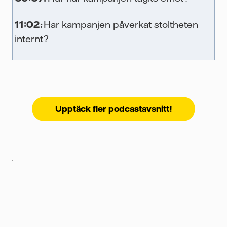
t
11:02:
Har kampanjen påverkat stoltheten
internt?
t
Upptäck fler podcastavsnitt!
e
en.