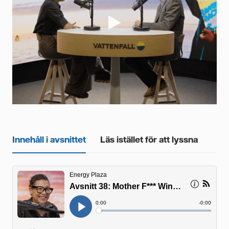
Videor
Innehåll i avsnittet
Läs istället för att lyssna
 –
at
r.