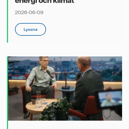
energi och klimat
2026-06-09
ing
Lyssna
lla
nde