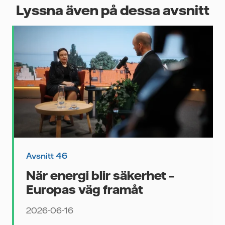
i
Lyssna även på dessa avsnitt
rar
ra
Avsnitt 46
När energi blir säkerhet –
Europas väg framåt
r
Hur
2026-06-16