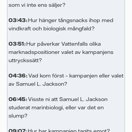
som vi inte ens säljer?
de
03:43:
Hur hänger tångsnacks ihop med
e
vindkraft och biologisk mångfald?
vi
03:51:
Hur påverkar Vattenfalls olika
marknadspositioner valet av kampanjens
uttryckssätt?
t
04:36:
Vad kom först – kampanjen eller valet
?
av Samuel L. Jackson?
06:45:
Visste ni att Samuel L. Jackson
got
studerat marinbiologi, eller var det en
:
slump?
tt
09:07:
Hur har kampanjen tagits emot?