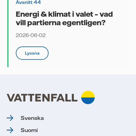
Avsnitt 44
Energi & klimat i valet – vad
vill partierna egentligen?
2026-06-02
an
Lyssna
–
a
l
kan
Svenska
Suomi