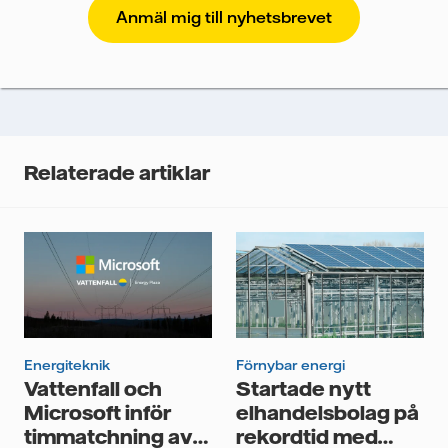
Vattenfall skyddar och respekterar din integritet. För
att Vattenfalls storföretagsförsäljning ska kunna
skicka nyhetsbrevet till dig, behöver vi dina uppgifter.
Vi spårar e-postmeddelanden för att mäta och
analysera deras prestanda, inklusive
öppningsfrekvens och klickfrekvens. Dina uppgifter
kommer enbart att användas för att skicka
nyhetsbrevet. Dina uppgifter kommer inte delas med
Relaterade artiklar
tredje part, och du kan när som helst återkalla ditt
samtycke. Läs vår
personuppgiftspolicy
för mer
information om hur Vattenfall behandlar dina
personuppgifter.
Jag samtycker till att Vattenfall behandlar mina
personuppgifter för att kunna skicka mig
nyhetsbrevet.*
Energiteknik
Förnybar energi
Vattenfall och
Startade nytt
Microsoft inför
elhandelsbolag på
timmatchning av
rekordtid med