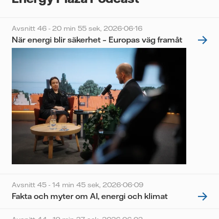
Avsnitt 46 - 20 min 55 sek,
2026-06-16
När energi blir säkerhet – Europas väg framåt
Avsnitt 45 - 14 min 45 sek,
2026-06-09
Fakta och myter om AI, energi och klimat