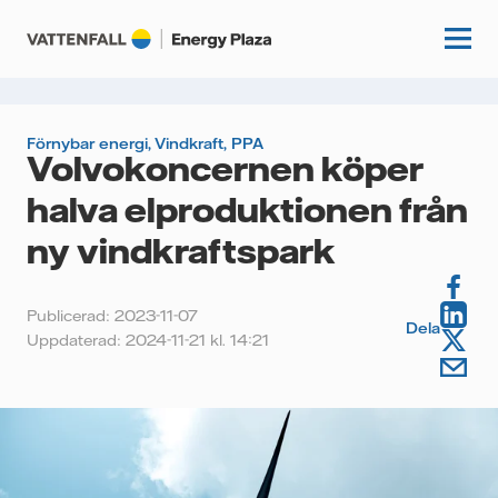
Förnybar energi
,
Vindkraft
,
PPA
Volvokoncernen köper
Start
halva elproduktionen från
Kunskapshubb
ny vindkraftspark
Fördjupning
Podcasts
Publicerad: 2023-11-07
Guider
Dela
Uppdaterad: 2024-11-21 kl. 14:21
Event
Artiklar
Om oss
Krönikor
Kundcase
Vattenfall.se