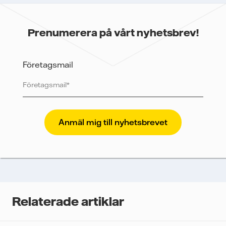
Prenumerera på vårt nyhetsbrev!
Företagsmail
Vattenfall skyddar och respekterar din integritet. För
att Vattenfalls storföretagsförsäljning ska kunna
skicka nyhetsbrevet till dig, behöver vi dina uppgifter.
Vi spårar e-postmeddelanden för att mäta och
analysera deras prestanda, inklusive
öppningsfrekvens och klickfrekvens. Dina uppgifter
kommer enbart att användas för att skicka
nyhetsbrevet. Dina uppgifter kommer inte delas med
Relaterade artiklar
tredje part, och du kan när som helst återkalla ditt
samtycke. Läs vår
personuppgiftspolicy
för mer