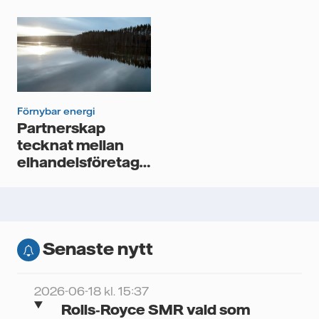
förnybar energi
hjälp av Vattenfall
Förnybar energi
Partnerskap
tecknat mellan
elhandelsföretaget
BestEl och
Vattenfall AB
Senaste nytt
2026-06-18 kl. 15:37
Rolls‑Royce SMR vald som