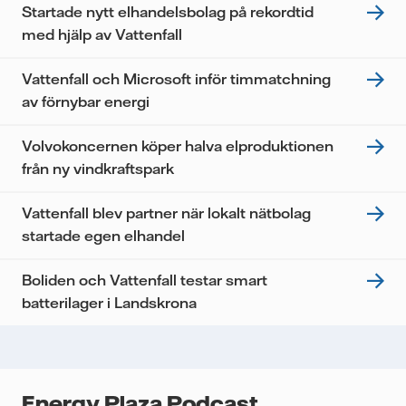
information om hur Vattenfall behandlar dina
Startade nytt elhandelsbolag på rekordtid
personuppgifter.
med hjälp av Vattenfall
Jag samtycker till att Vattenfall behandlar mina
personuppgifter för att kunna skicka mig
Vattenfall och Microsoft inför timmatchning
nyhetsbrevet.*
av förnybar energi
Volvokoncernen köper halva elproduktionen
från ny vindkraftspark
Vattenfall blev partner när lokalt nätbolag
startade egen elhandel
Boliden och Vattenfall testar smart
batterilager i Landskrona
Energy Plaza Podcast