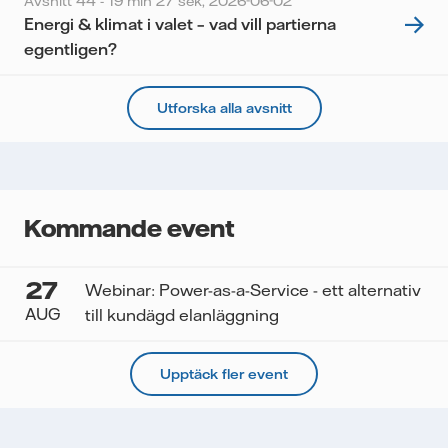
Avsnitt 44 - 19 min 27 sek,
2026-06-02
Energi & klimat i valet – vad vill partierna
egentligen?
Utforska alla avsnitt
Kommande event
27
Webinar: Power-as-a-Service - ett alternativ
AUG
till kundägd elanläggning
Upptäck fler event