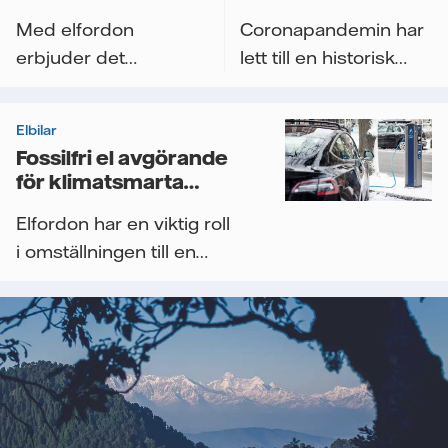
klimatomställningen
Med elfordon
Coronapandemin har
erbjuder det
lett till en historisk
holländska
möjlighet för
budföretaget Red je
makthavare, företag
Elbilar
Pakketje en fossilfri...
och...
Fossilfri el avgörande
för klimatsmarta
elfordon
Elfordon har en viktig roll
i omställningen till en
fossilfri framtid. Men för...