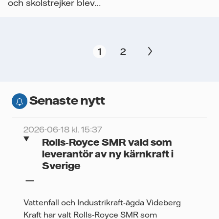
och skolstrejker blev
2019 klimatets år. En
rapport från...
1
2
Senaste nytt
2026-06-18 kl. 15:37
Rolls‑Royce SMR vald som
leverantör av ny kärnkraft i
Sverige
Vattenfall och Industrikraft-ägda Videberg
Kraft har valt Rolls‑Royce SMR som