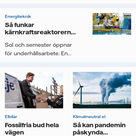
Videor
Energiteknik
Så funkar
kärnkraftsreaktorernas
”tusenmilaservice”
Sol och semester öppnar
för underhållsarbete. En
gång per år, när...
Elbilar
Klimatneutral el
Fossilfria bud hela
Så kan pandemin
vägen
påskynda