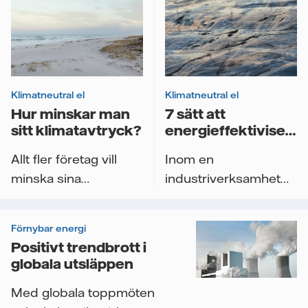
Klimatneutral el
Klimatneutral el
Hur minskar man
7 sätt att
sitt klimatavtryck?
energieffektivisera
din industriverksam
Allt fler företag vill
Inom en
minska sina
industriverksamhet
klimatavtryck och allt
går det att minska
fler berörs
energikostnaderna
Förnybar energi
dessutom...
med så mycket...
Positivt trendbrott i
globala utsläppen
Med globala toppmöten