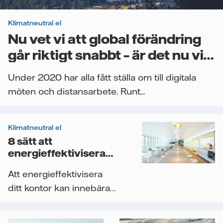
Klimatneutral el
Nu vet vi att global förändring
går riktigt snabbt – är det nu vi
börjar ställa om?
Under 2020 har alla fått ställa om till digitala
möten och distansarbete. Runt...
Klimatneutral el
8 sätt att
energieffektivisera
ditt kontor
Att energieffektivisera
ditt kontor kan innebära
både sänkt
energiförbrukning...