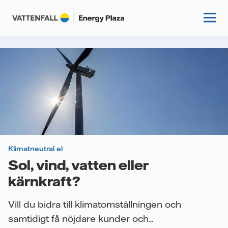
Start
Kunskapshubb
Fördjupning
Podcasts
Guider
Klimatneutral el
Event
Sol, vind, vatten eller
Artiklar
kärnkraft?
Om oss
Krönikor
Vill du bidra till klimatomställningen och
Kundcase
Vattenfall.se
samtidigt få nöjdare kunder och...