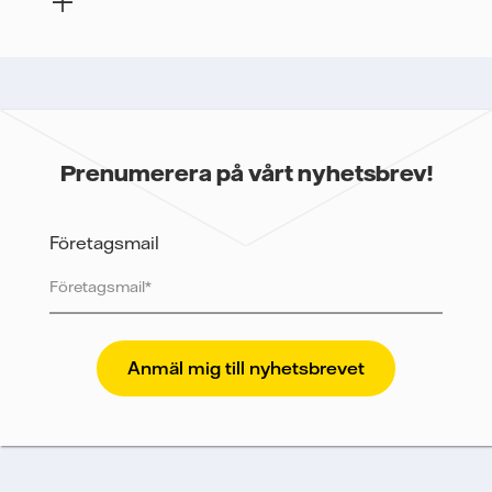
Prenumerera på vårt nyhetsbrev!
Företagsmail
Vattenfall skyddar och respekterar din integritet. För
att Vattenfalls storföretagsförsäljning ska kunna
skicka nyhetsbrevet till dig, behöver vi dina uppgifter.
Vi spårar e-postmeddelanden för att mäta och
analysera deras prestanda, inklusive
öppningsfrekvens och klickfrekvens. Dina uppgifter