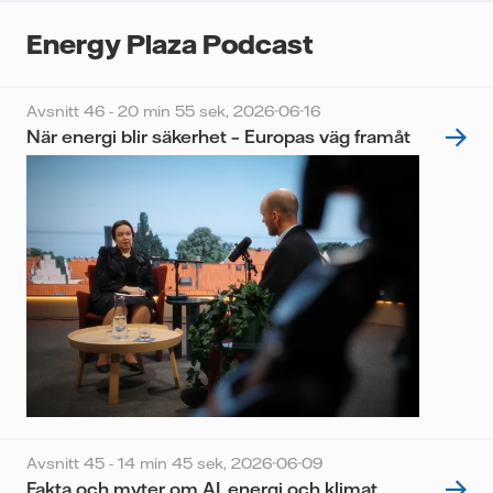
Energy Plaza Podcast
Avsnitt 46 - 20 min 55 sek,
2026-06-16
När energi blir säkerhet – Europas väg framåt
Avsnitt 45 - 14 min 45 sek,
2026-06-09
Fakta och myter om AI, energi och klimat