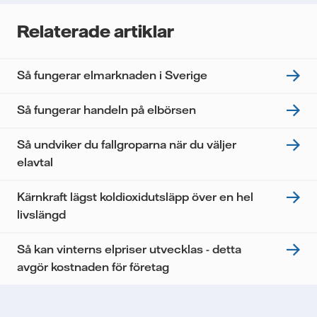
kommer enbart att användas för att skicka
nyhetsbrevet. Dina uppgifter kommer inte delas med
Relaterade artiklar
tredje part, och du kan när som helst återkalla ditt
samtycke. Läs vår
personuppgiftspolicy
för mer
information om hur Vattenfall behandlar dina
Så fungerar elmarknaden i Sverige
personuppgifter.
Jag samtycker till att Vattenfall behandlar mina
Så fungerar handeln på elbörsen
personuppgifter för att kunna skicka mig
nyhetsbrevet.*
Så undviker du fallgroparna när du väljer
elavtal
Kärnkraft lägst koldioxidutsläpp över en hel
livslängd
Så kan vinterns elpriser utvecklas - detta
avgör kostnaden för företag