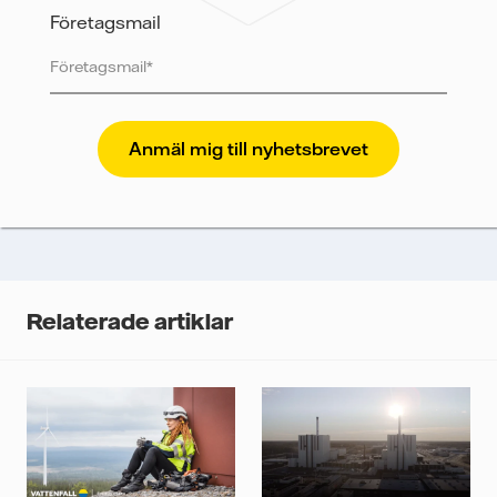
personuppgifter.
Företagsmail
Jag samtycker till att Vattenfall skickar mig innehållet
och annan relevant information.
Vattenfall skyddar och respekterar din integritet. För
att Vattenfalls storföretagsförsäljning ska kunna
skicka nyhetsbrevet till dig, behöver vi dina uppgifter.
Vi spårar e-postmeddelanden för att mäta och
analysera deras prestanda, inklusive
öppningsfrekvens och klickfrekvens. Dina uppgifter
kommer enbart att användas för att skicka
nyhetsbrevet. Dina uppgifter kommer inte delas med
Relaterade artiklar
tredje part, och du kan när som helst återkalla ditt
samtycke. Läs vår
personuppgiftspolicy
för mer
information om hur Vattenfall behandlar dina
personuppgifter.
Jag samtycker till att Vattenfall behandlar mina
personuppgifter för att kunna skicka mig
nyhetsbrevet.*