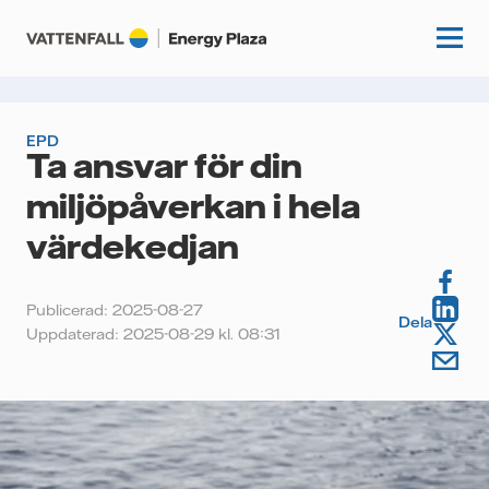
EPD
Ta ansvar för din
Start
miljöpåverkan i hela
Kunskapshubb
värdekedjan
Fördjupning
Podcasts
Publicerad: 2025-08-27
Guider
Dela
Uppdaterad: 2025-08-29 kl. 08:31
Event
Artiklar
Om oss
Krönikor
Kundcase
Vattenfall.se