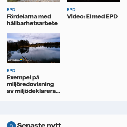
EPD
EPD
Fördelarna med
Video: El med EPD
hållbarhetsarbete
EPD
Exempel på
miljöredovisning
av miljödeklarerad
el
Senaste nytt