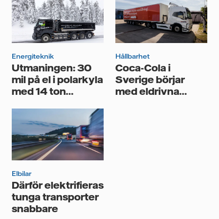
Jag samtycker till att Vattenfall behandlar mina
personuppgifter för att kunna skicka mig
nyhetsbrevet.*
Energiteknik
Hållbarhet
Utmaningen: 30
Coca-Cola i
mil på el i polarkyla
Sverige börjar
med 14 ton
med eldrivna
järnmalm på flaket
transporter
Elbilar
Därför elektrifieras
tunga transporter
snabbare