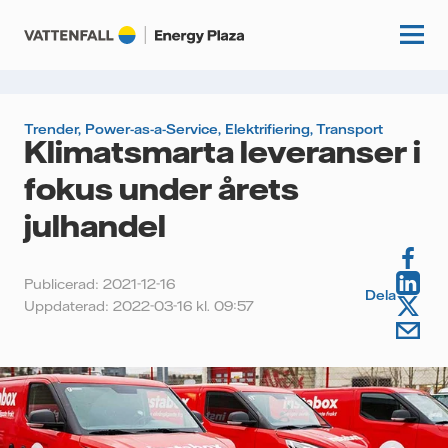
Trender
,
Power-as-a-Service
,
Elektrifiering
,
Transport
Klimatsmarta leveranser i
Start
fokus under årets
Kunskapshubb
julhandel
Fördjupning
Podcasts
Publicerad: 2021-12-16
Guider
Dela
Uppdaterad: 2022-03-16 kl. 09:57
Event
Artiklar
Om oss
Krönikor
Kundcase
Vattenfall.se