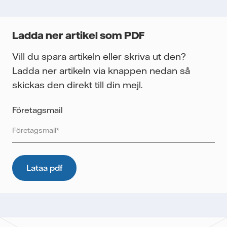
Ladda ner artikel som PDF
Vill du spara artikeln eller skriva ut den?
Ladda ner artikeln via knappen nedan så
skickas den direkt till din mejl.
Företagsmail
Vattenfall skyddar och respekterar din integritet. För att
Vattenfalls storföretagsförsäljning ska kunna skicka det
önskade innehållet till dig, samt för att i framtiden kunna
skicka ytterligare information som kan vara relevant för dig,
behöver vi dina uppgifter. E-postmeddelanden spåras för
att mäta utskickens prestanda som öppnings- och