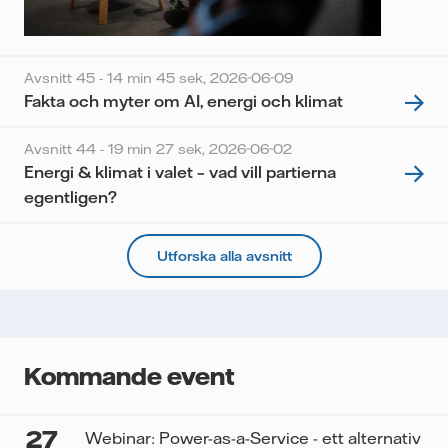
Avsnitt 45 - 14 min 45 sek,
2026-06-09
Fakta och myter om AI, energi och klimat
Avsnitt 44 - 19 min 27 sek,
2026-06-02
Energi & klimat i valet – vad vill partierna
egentligen?
Utforska alla avsnitt
Kommande event
27
Webinar: Power-as-a-Service - ett alternativ