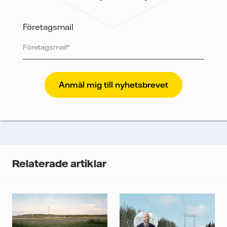
information om hur Vattenfall behandlar dina
personuppgifter.
Företagsmail
Jag samtycker till att Vattenfall skickar mig innehållet
och annan relevant information.
Vattenfall skyddar och respekterar din integritet. För
att Vattenfalls storföretagsförsäljning ska kunna
skicka nyhetsbrevet till dig, behöver vi dina uppgifter.
Vi spårar e-postmeddelanden för att mäta och
analysera deras prestanda, inklusive
öppningsfrekvens och klickfrekvens. Dina uppgifter
kommer enbart att användas för att skicka
nyhetsbrevet. Dina uppgifter kommer inte delas med
Relaterade artiklar
tredje part, och du kan när som helst återkalla ditt
samtycke. Läs vår
personuppgiftspolicy
för mer
information om hur Vattenfall behandlar dina
personuppgifter.
Jag samtycker till att Vattenfall behandlar mina