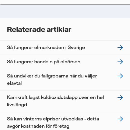
analysera deras prestanda, inklusive
öppningsfrekvens och klickfrekvens. Dina uppgifter
kommer enbart att användas för att skicka
nyhetsbrevet. Dina uppgifter kommer inte delas med
Relaterade artiklar
tredje part, och du kan när som helst återkalla ditt
samtycke. Läs vår
personuppgiftspolicy
för mer
information om hur Vattenfall behandlar dina
Så fungerar elmarknaden i Sverige
personuppgifter.
Jag samtycker till att Vattenfall behandlar mina
Så fungerar handeln på elbörsen
personuppgifter för att kunna skicka mig
nyhetsbrevet.*
Så undviker du fallgroparna när du väljer
elavtal
Kärnkraft lägst koldioxidutsläpp över en hel
livslängd
Så kan vinterns elpriser utvecklas - detta
avgör kostnaden för företag