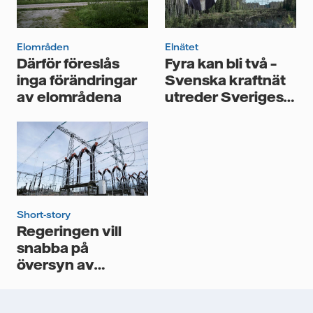
personuppgifter för att kunna skicka mig
nyhetsbrevet.*
Elområden
Elnätet
Därför föreslås
Fyra kan bli två –
inga förändringar
Svenska kraftnät
av elområdena
utreder Sveriges
elområden
Short-story
Regeringen vill
snabba på
översyn av
elområden