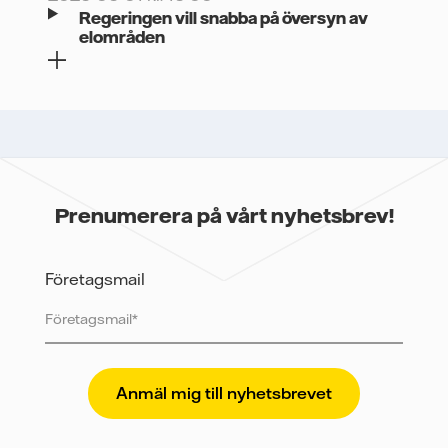
Regeringen vill snabba på översyn av
elområden
Prenumerera på vårt nyhetsbrev!
Företagsmail
Vattenfall skyddar och respekterar din integritet. För
att Vattenfalls storföretagsförsäljning ska kunna
skicka nyhetsbrevet till dig, behöver vi dina uppgifter.
Vi spårar e-postmeddelanden för att mäta och