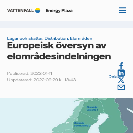
Lagar och skatter
,
Distribution
,
Elområden
Europeisk översyn av
Start
elområdesindelningen
Kunskapshubb
Publicerad: 2022-01-11
Fördjupning
Dela
Podcasts
Uppdaterad: 2022-09-29 kl. 13:43
Guider
Event
Artiklar
Om oss
Krönikor
Kundcase
Vattenfall.se