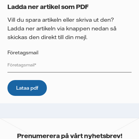
Ladda ner artikel som PDF
Vill du spara artikeln eller skriva ut den?
Ladda ner artikeln via knappen nedan så
skickas den direkt till din mejl.
Företagsmail
Vattenfall skyddar och respekterar din integritet. För att
Vattenfalls storföretagsförsäljning ska kunna skicka det
önskade innehållet till dig, samt för att i framtiden kunna
skicka ytterligare information som kan vara relevant för dig,
behöver vi dina uppgifter. E-postmeddelanden spåras för
att mäta utskickens prestanda som öppnings- och
klickfrekvens. Dina uppgifter kommer inte lämnas över till
tredje part och du kan när som helst återkalla ditt
Prenumerera på vårt nyhetsbrev!
samtycke. Läs vår
personuppgiftspolicy
för mer