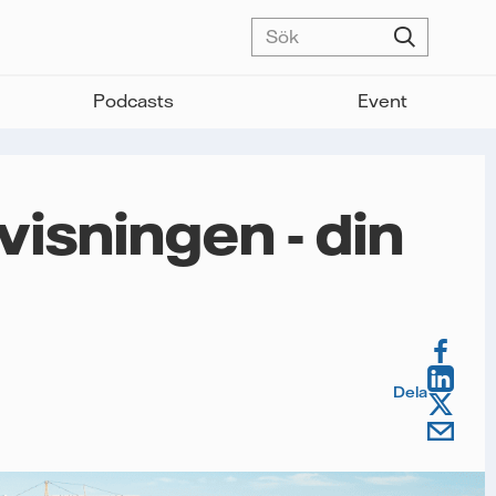
Podcasts
Event
isningen - din
Dela