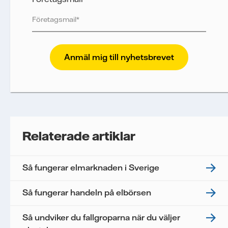
Vattenfall skyddar och respekterar din integritet.
För att Vattenfalls storföretagsförsäljning ska
kunna skicka nyhetsbrevet till dig, behöver vi dina
uppgifter. Vi spårar e-postmeddelanden för att
mäta och analysera deras prestanda, inklusive
öppningsfrekvens och klickfrekvens. Dina
uppgifter kommer enbart att användas för att
skicka nyhetsbrevet. Dina uppgifter kommer inte
Relaterade artiklar
delas med tredje part, och du kan när som helst
återkalla ditt samtycke. Läs vår
personuppgiftspolicy
för mer information om hur
Så fungerar elmarknaden i Sverige
Vattenfall behandlar dina personuppgifter.
Jag samtycker till att Vattenfall behandlar mina
Så fungerar handeln på elbörsen
personuppgifter för att kunna skicka mig
nyhetsbrevet.*
Så undviker du fallgroparna när du väljer