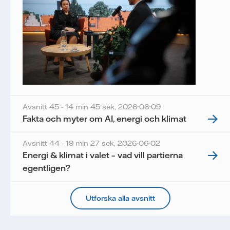
Avsnitt 45 - 14 min 45 sek,
2026-06-09
Fakta och myter om AI, energi och klimat
Avsnitt 44 - 19 min 27 sek,
2026-06-02
Energi & klimat i valet – vad vill partierna
egentligen?
Utforska alla avsnitt