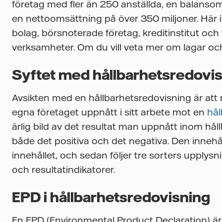
företag med fler än 250 anställda, en balansom
en nettoomsättning på över 350 miljoner. Här i
bolag, börsnoterade företag, kreditinstitut och
verksamheter. Om du vill veta mer om lagar och
Syftet med hållbarhetsredovi
Avsikten med en hållbarhetsredovisning är att 
egna företaget uppnått i sitt arbete mot en
hål
ärlig bild av det resultat man uppnått inom hål
både det positiva och det negativa. Den innehå
innehållet, och sedan följer tre sorters upplysni
och resultatindikatorer.
EPD i hållbarhetsredovisning
En EPD (Environmental Product Declaration) är e