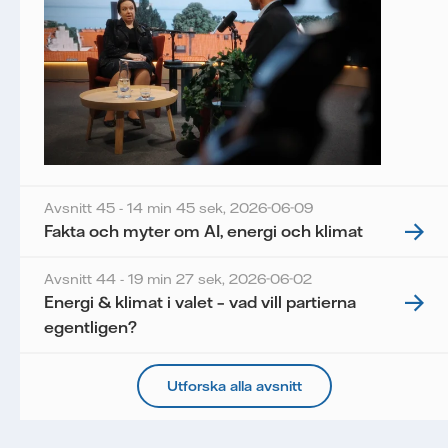
Avsnitt 45 - 14 min 45 sek,
2026-06-09
Fakta och myter om AI, energi och klimat
Avsnitt 44 - 19 min 27 sek,
2026-06-02
Energi & klimat i valet – vad vill partierna
egentligen?
Utforska alla avsnitt