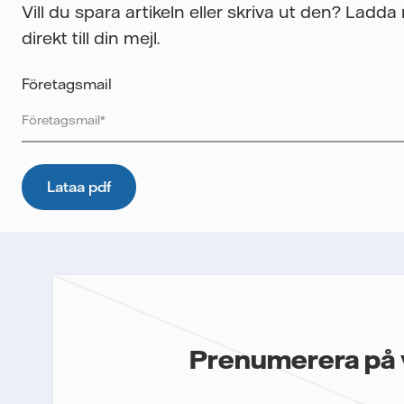
Vill du spara artikeln eller skriva ut den? Ladd
direkt till din mejl.
Företagsmail
Vattenfall skyddar och respekterar din integritet. För att Vatte
innehållet till dig, samt för att i framtiden kunna skicka ytterli
uppgifter. E-postmeddelanden spåras för att mäta utskickens 
kommer inte lämnas över till tredje part och du kan när som hel
mer information om hur Vattenfall behandlar dina personuppgif
Jag samtycker till att Vattenfall skickar mig innehållet och
Prenumerera på 