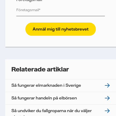
Vattenfall skyddar och respekterar din integritet.
För att Vattenfalls storföretagsförsäljning ska
kunna skicka nyhetsbrevet till dig, behöver vi dina
uppgifter. Vi spårar e-postmeddelanden för att
mäta och analysera deras prestanda, inklusive
öppningsfrekvens och klickfrekvens. Dina
uppgifter kommer enbart att användas för att
skicka nyhetsbrevet. Dina uppgifter kommer inte
Relaterade artiklar
delas med tredje part, och du kan när som helst
återkalla ditt samtycke. Läs vår
personuppgiftspolicy
för mer information om hur
Så fungerar elmarknaden i Sverige
Vattenfall behandlar dina personuppgifter.
Jag samtycker till att Vattenfall behandlar mina
Så fungerar handeln på elbörsen
personuppgifter för att kunna skicka mig
nyhetsbrevet.*
Så undviker du fallgroparna när du väljer