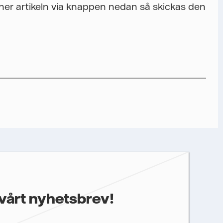
a ner artikeln via knappen nedan så skickas den
nfalls storföretagsförsäljning ska kunna skicka det önskade
gare information som kan vara relevant för dig, behöver vi dina
prestanda som öppnings- och klickfrekvens. Dina uppgifter
st återkalla ditt samtycke. Läs vår
personuppgiftspolicy
för
ter.
 annan relevant information.
vårt nyhetsbrev!