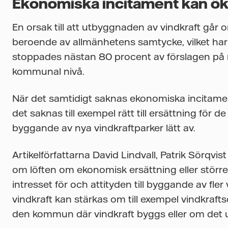
Ekonomiska incitament kan ö
En orsak till att utbyggnaden av vindkraft går 
beroende av allmänhetens samtycke, vilket har v
stoppades nästan 80 procent av förslagen på n
kommunal nivå.
När det samtidigt saknas ekonomiska incitame
det saknas till exempel rätt till ersättning för
byggande av nya vindkraftparker lätt av.
Artikelförfattarna David Lindvall, Patrik Sörqv
om löften om ekonomisk ersättning eller större
intresset för och attityden till byggande av fler 
vindkraft kan stärkas om till exempel vindkraftso
den kommun där vindkraft byggs eller om det u