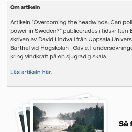
Om artikeln
Artikeln ”Overcoming the headwinds: Can pol
power in Sweden?” publicerades i tidskriften
skriven av David Lindvall från Uppsala Univer
Barthel vid Högskolan i Gävle. I undersökning
kring vindkraft på en sjugradig skala.
Läs artikeln här.