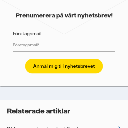
Prenumerera på vårt nyhetsbrev!
Företagsmail
Vattenfall skyddar och respekterar din integritet. För
att Vattenfalls storföretagsförsäljning ska kunna
skicka nyhetsbrevet till dig, behöver vi dina uppgifter.
Vi spårar e-postmeddelanden för att mäta och
analysera deras prestanda, inklusive
öppningsfrekvens och klickfrekvens. Dina uppgifter
kommer enbart att användas för att skicka
nyhetsbrevet. Dina uppgifter kommer inte delas med
Relaterade artiklar
tredje part, och du kan när som helst återkalla ditt
samtycke. Läs vår
personuppgiftspolicy
för mer
information om hur Vattenfall behandlar dina