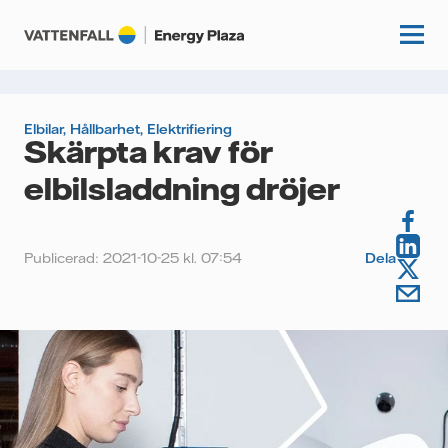
Elbilar
,
Hållbarhet
,
Elektrifiering
Skärpta krav för
Start
elbilsladdning dröjer
Kunskapshubb
Fördjupning
Publicerad: 2021-10-25 kl. 07:54
Dela
Podcasts
Guider
Event
Artiklar
Om oss
Krönikor
Kundcase
Vattenfall.se