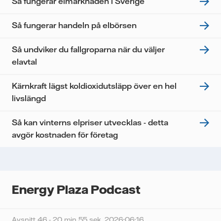
Så fungerar elmarknaden i Sverige
personuppgifter.
Jag samtycker till att Vattenfall behandlar mina
Så fungerar handeln på elbörsen
personuppgifter för att kunna skicka mig
nyhetsbrevet.*
Så undviker du fallgroparna när du väljer
elavtal
Kärnkraft lägst koldioxidutsläpp över en hel
livslängd
Så kan vinterns elpriser utvecklas - detta
avgör kostnaden för företag
Energy Plaza Podcast
Avsnitt 46 - 20 min 55 sek,
2026-06-16