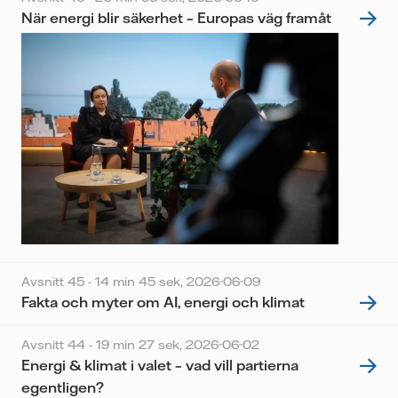
När energi blir säkerhet – Europas väg framåt
Avsnitt 45 - 14 min 45 sek,
2026-06-09
Fakta och myter om AI, energi och klimat
Avsnitt 44 - 19 min 27 sek,
2026-06-02
Energi & klimat i valet – vad vill partierna
egentligen?