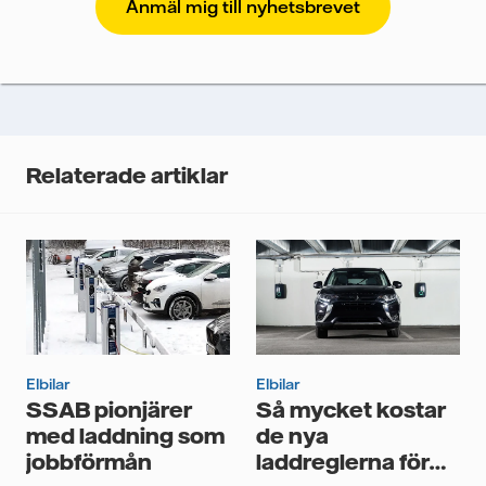
att Vattenfalls storföretagsförsäljning ska kunna
skicka nyhetsbrevet till dig, behöver vi dina uppgifter.
Vi spårar e-postmeddelanden för att mäta och
analysera deras prestanda, inklusive
öppningsfrekvens och klickfrekvens. Dina uppgifter
kommer enbart att användas för att skicka
nyhetsbrevet. Dina uppgifter kommer inte delas med
Relaterade artiklar
tredje part, och du kan när som helst återkalla ditt
samtycke. Läs vår
personuppgiftspolicy
för mer
information om hur Vattenfall behandlar dina
personuppgifter.
Jag samtycker till att Vattenfall behandlar mina
personuppgifter för att kunna skicka mig
nyhetsbrevet.*
Elbilar
Elbilar
SSAB pionjärer
Så mycket kostar
med laddning som
de nya
jobbförmån
laddreglerna för