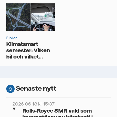
dig
Elbilar
Klimatsmart
semester: Vilken
bil och vilket
boende?
Senaste nytt
2026-06-18 kl. 15:37
Rolls‑Royce SMR vald som
leverantör av ny kärnkraft i