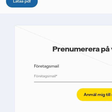
innehållet till dig, samt för att i framtiden kunna skicka ytterli
uppgifter. E-postmeddelanden spåras för att mäta utskickens 
kommer inte lämnas över till tredje part och du kan när som hel
mer information om hur Vattenfall behandlar dina personuppgif
Jag samtycker till att Vattenfall skickar mig innehållet och
Prenumerera på 
Företagsmail
Vattenfall skyddar och respekterar din integrite
ska kunna skicka nyhetsbrevet till dig, behöver 
postmeddelanden för att mäta och analysera 
och klickfrekvens. Dina uppgifter kommer enba