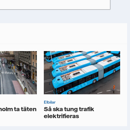
rt, och du kan när som helst återkalla ditt
r information om hur Vattenfall behandlar
 mina personuppgifter för att kunna skicka
Elbilar
holm ta täten
Så ska tung trafik
elektrifieras