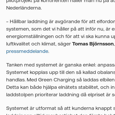
pilotprojekt på kontinenten håller man nu på at
Nederländerna.
– Hållbar laddning är avgörande för att elfordo
systemen, som det vi håller på att inför nu, är
energiomställningen och för att vi ska kunna 
luftkvalitet och klimat, säger
Tomas Björnsson
pressmeddelande
.
Tanken med systemet är ganska enkel: anpassa 
Systemet kopplas upp till den så kallad obalan
handlas. Med Green Charging så laddas elbilen 
Detta kan både hjälpa elnätets stabilitet, och 
laddstolpen prioriterar laddning då elpriset är 
Systemet är utformat så att kunderna knappt sk