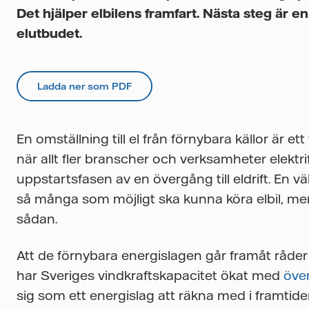
Det hjälper elbilens framfart. Nästa steg är e
elutbudet.
Ladda ner som PDF
En omställning till el från förnybara källor är ett
när allt fler branscher och verksamheter elektr
uppstartsfasen av en övergång till eldrift. En vä
så många som möjligt ska kunna köra elbil, men l
sådan.
Att de förnybara energislagen går framåt råder 
har Sveriges vindkraftskapacitet ökat med
öve
sig som ett energislag att räkna med i framtid