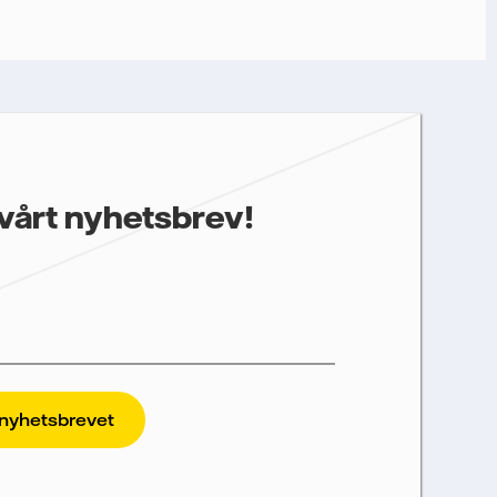
gare information som kan vara relevant för dig, behöver vi dina
prestanda som öppnings- och klickfrekvens. Dina uppgifter
st återkalla ditt samtycke. Läs vår
personuppgiftspolicy
för
ter.
 annan relevant information.
vårt nyhetsbrev!
t. För att Vattenfalls storföretagsförsäljning
vi dina uppgifter. Vi spårar e-
deras prestanda, inklusive öppningsfrekvens
rt att användas för att skicka nyhetsbrevet.