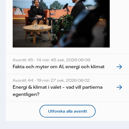
Avsnitt 45 - 14 min 45 sek,
2026-06-09
Fakta och myter om AI, energi och klimat
Avsnitt 44 - 19 min 27 sek,
2026-06-02
Energi & klimat i valet – vad vill partierna
egentligen?
Utforska alla avsnitt