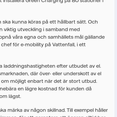
t installera Green Charging på 80 stationer i
n ska kunna köras på ett hållbart sätt. Och
 en viktig utveckling i samband med
uppnå våra egna och samhällets mål gällande
, chef för e-mobility på Vattenfall, i ett
laddningshastigheten efter utbudet av el.
smarknaden, där över- eller underskott av el
om möjligt enbart när det är stort utbud.
innebära en lägre kostnad för kunden då
som lägst.
a märka av någon skillnad. Till exempel håller