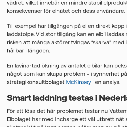
vädret, vilket innebär en mindre stabil elproduk
konsekvenser för elnätet och dess användare.
Till exempel har tillgången på el en direkt koppl
laddstolpe. Vid stor tillgång kan en elbil laddas
risken att många aktörer tvingas “skarva” med 
hållbar i längden.
En lavinartad ökning av antalet elbilar kan ock
något som kan skapa problem – i synnerhet på l
strategikonsultbolaget
McKinsey
i en analys.
Smart laddning testas i Neder
För att lösa det här problemet testar nu Vattenf
Elbolaget har med Incharge ett väl utbrett nät a