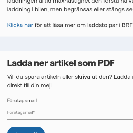
laddningen alltid maxhastighet den första halvt
laddning i bilen, men begränsas eller stängs s
Klicka här
för att läsa mer om laddstolpar i BRF
Ladda ner artikel som PDF
Vill du spara artikeln eller skriva ut den? Ladd
direkt till din mejl.
Företagsmail
Vattenfall skyddar och respekterar din integritet. För att Vatte