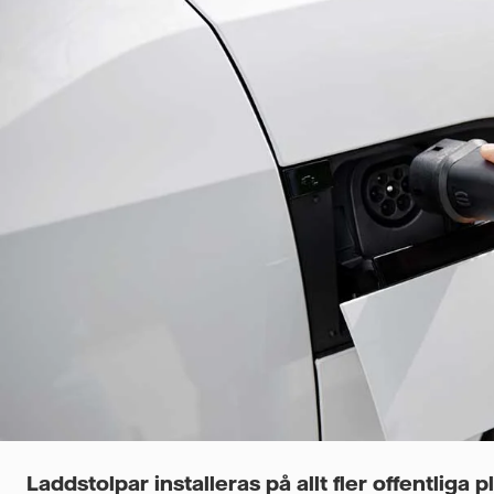
Laddstolpar installeras på allt fler offentliga