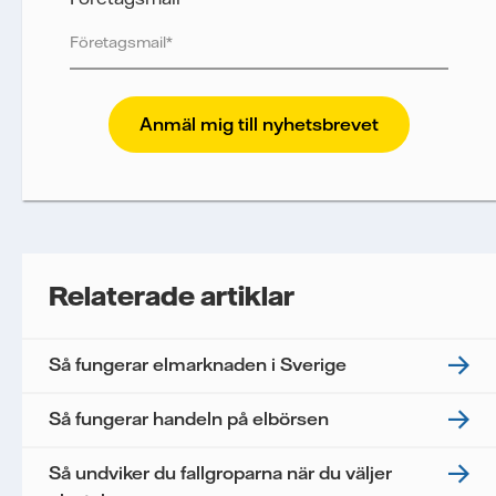
Vattenfall skyddar och respekterar din integritet.
För att Vattenfalls storföretagsförsäljning ska
kunna skicka nyhetsbrevet till dig, behöver vi dina
uppgifter. Vi spårar e-postmeddelanden för att
mäta och analysera deras prestanda, inklusive
öppningsfrekvens och klickfrekvens. Dina
uppgifter kommer enbart att användas för att
skicka nyhetsbrevet. Dina uppgifter kommer inte
Relaterade artiklar
delas med tredje part, och du kan när som helst
återkalla ditt samtycke. Läs vår
personuppgiftspolicy
för mer information om hur
Så fungerar elmarknaden i Sverige
Vattenfall behandlar dina personuppgifter.
Jag samtycker till att Vattenfall behandlar mina
Så fungerar handeln på elbörsen
personuppgifter för att kunna skicka mig
nyhetsbrevet.*
Så undviker du fallgroparna när du väljer