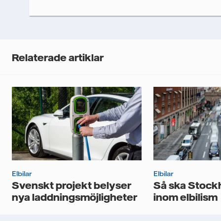
Dina uppgifter kommer inte delas med tredje pa
samtycke. Läs vår
personuppgiftspolicy
för me
dina personuppgifter.
Jag samtycker till att Vattenfall behandlar
mig nyhetsbrevet.*
Relaterade artiklar
Elbilar
Elbilar
Svenskt projekt belyser
Så ska Stock
nya laddningsmöjligheter
inom elbilism