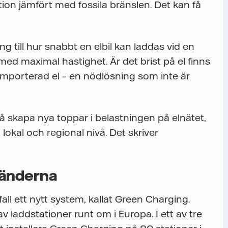
tion jämfört med fossila bränslen. Det kan få
ing till hur snabbt en elbil kan laddas vid en
 med maximal hastighet. Är det brist på el finns
importerad el – en nödlösning som inte är
så skapa nya toppar i belastningen på elnätet,
okal och regional nivå. Det skriver
länderna
all ett nytt system, kallat Green Charging.
v laddstationer runt om i Europa. I ett av tre