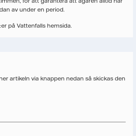
immen, för att garantera att ägaren alltid har
edan av under en period.
:er på Vattenfalls hemsida.
a ner artikeln via knappen nedan så skickas den
nfalls storföretagsförsäljning ska kunna skicka det önskade