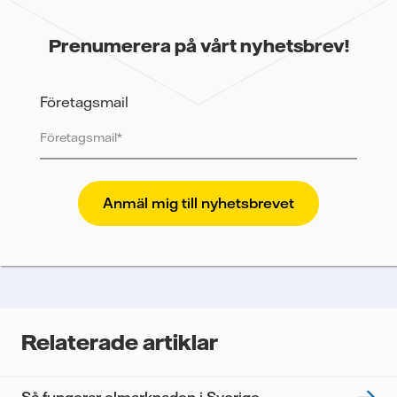
Prenumerera på vårt nyhetsbrev!
Företagsmail
Vattenfall skyddar och respekterar din integritet. För
att Vattenfalls storföretagsförsäljning ska kunna
skicka nyhetsbrevet till dig, behöver vi dina uppgifter.
Vi spårar e-postmeddelanden för att mäta och
analysera deras prestanda, inklusive
öppningsfrekvens och klickfrekvens. Dina uppgifter
kommer enbart att användas för att skicka
nyhetsbrevet. Dina uppgifter kommer inte delas med
Relaterade artiklar
tredje part, och du kan när som helst återkalla ditt
samtycke. Läs vår
personuppgiftspolicy
för mer
information om hur Vattenfall behandlar dina