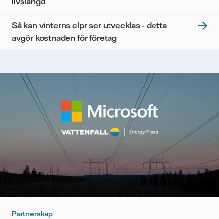
livslängd
Så kan vinterns elpriser utvecklas - detta
avgör kostnaden för företag
Partnerskap