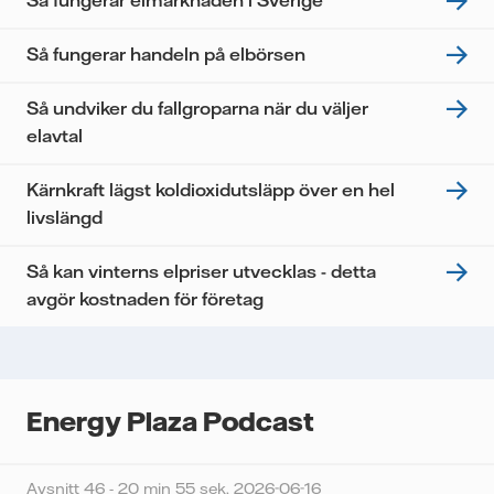
Så fungerar elmarknaden i Sverige
personuppgifter.
Jag samtycker till att Vattenfall behandlar mina
Så fungerar handeln på elbörsen
personuppgifter för att kunna skicka mig
nyhetsbrevet.*
Så undviker du fallgroparna när du väljer
elavtal
Kärnkraft lägst koldioxidutsläpp över en hel
livslängd
Så kan vinterns elpriser utvecklas - detta
avgör kostnaden för företag
Energy Plaza Podcast
Avsnitt 46 - 20 min 55 sek,
2026-06-16