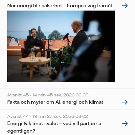
När energi blir säkerhet – Europas väg framåt
Avsnitt 45 - 14 min 45 sek,
2026-06-09
Fakta och myter om AI, energi och klimat
Avsnitt 44 - 19 min 27 sek,
2026-06-02
Energi & klimat i valet – vad vill partierna
egentligen?