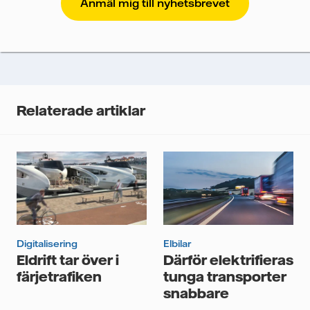
att Vattenfalls storföretagsförsäljning ska kunna
skicka nyhetsbrevet till dig, behöver vi dina uppgifter.
Vi spårar e-postmeddelanden för att mäta och
analysera deras prestanda, inklusive
öppningsfrekvens och klickfrekvens. Dina uppgifter
kommer enbart att användas för att skicka
nyhetsbrevet. Dina uppgifter kommer inte delas med
Relaterade artiklar
tredje part, och du kan när som helst återkalla ditt
samtycke. Läs vår
personuppgiftspolicy
för mer
information om hur Vattenfall behandlar dina
personuppgifter.
Jag samtycker till att Vattenfall behandlar mina
personuppgifter för att kunna skicka mig
nyhetsbrevet.*
Digitalisering
Elbilar
Eldrift tar över i
Därför elektrifieras
färjetrafiken
tunga transporter
snabbare