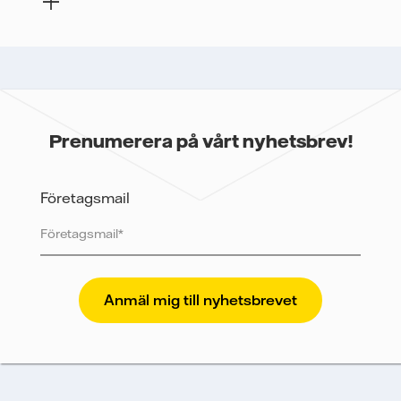
Prenumerera på vårt nyhetsbrev!
Företagsmail
Vattenfall skyddar och respekterar din integritet. För
att Vattenfalls storföretagsförsäljning ska kunna
skicka nyhetsbrevet till dig, behöver vi dina uppgifter.
Vi spårar e-postmeddelanden för att mäta och
analysera deras prestanda, inklusive
öppningsfrekvens och klickfrekvens. Dina uppgifter