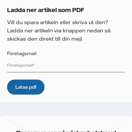
Ladda ner artikel som PDF
Vill du spara artikeln eller skriva ut den?
Ladda ner artikeln via knappen nedan så
skickas den direkt till din mejl.
Företagsmail
Vattenfall skyddar och respekterar din integritet. För att
Vattenfalls storföretagsförsäljning ska kunna skicka det
önskade innehållet till dig, samt för att i framtiden kunna
skicka ytterligare information som kan vara relevant för dig,
behöver vi dina uppgifter. E-postmeddelanden spåras för
att mäta utskickens prestanda som öppnings- och
klickfrekvens. Dina uppgifter kommer inte lämnas över till
tredje part och du kan när som helst återkalla ditt