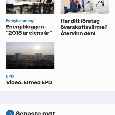
personuppgifter för att kunna skicka mig
nyhetsbrevet.*
Har ditt företag
Förnybar energi
Energibloggen -
överskottsvärme?
"2018 är elens år"
Återvinn den!
EPD
Video: El med EPD
Senaste nytt