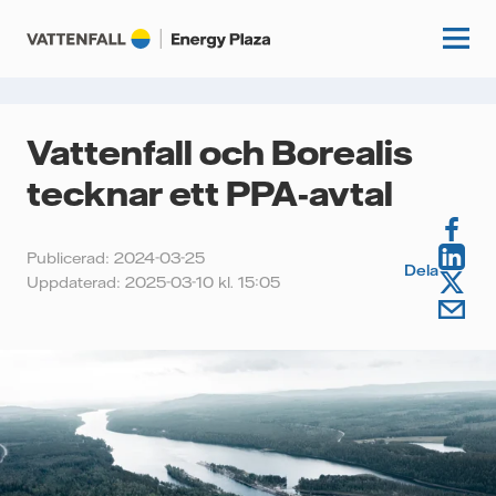
Vattenfall och Borealis
Start
tecknar ett PPA-avtal
Kunskapshubb
Publicerad: 2024-03-25
Dela
Fördjupning
Uppdaterad: 2025-03-10 kl. 15:05
Podcasts
Guider
Event
Artiklar
Om oss
Krönikor
Kundcase
Vattenfall.se