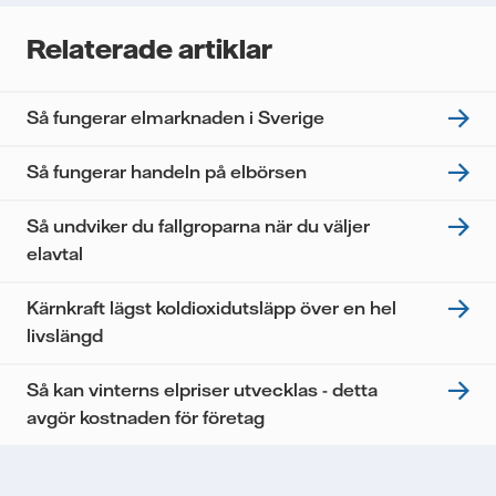
kommer enbart att användas för att skicka
nyhetsbrevet. Dina uppgifter kommer inte delas med
Relaterade artiklar
tredje part, och du kan när som helst återkalla ditt
samtycke. Läs vår
personuppgiftspolicy
för mer
information om hur Vattenfall behandlar dina
Så fungerar elmarknaden i Sverige
personuppgifter.
Jag samtycker till att Vattenfall behandlar mina
Så fungerar handeln på elbörsen
personuppgifter för att kunna skicka mig
nyhetsbrevet.*
Så undviker du fallgroparna när du väljer
elavtal
Kärnkraft lägst koldioxidutsläpp över en hel
livslängd
Så kan vinterns elpriser utvecklas - detta
avgör kostnaden för företag