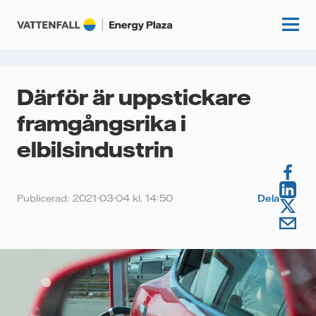
Därför är uppstickare
Start
framgångsrika i
elbilsindustrin
Kunskapshubb
Fördjupning
Podcasts
Publicerad: 2021-03-04 kl. 14:50
Dela
Guider
Event
Artiklar
Om oss
Krönikor
Kundcase
Vattenfall.se