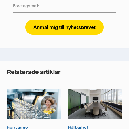
Jag samtycker till att Vattenfall skickar mig innehållet
och annan relevant information.
Vattenfall skyddar och respekterar din integritet. För
att Vattenfalls storföretagsförsäljning ska kunna
skicka nyhetsbrevet till dig, behöver vi dina uppgifter.
Vi spårar e-postmeddelanden för att mäta och
analysera deras prestanda, inklusive
öppningsfrekvens och klickfrekvens. Dina uppgifter
kommer enbart att användas för att skicka
nyhetsbrevet. Dina uppgifter kommer inte delas med
Relaterade artiklar
tredje part, och du kan när som helst återkalla ditt
samtycke. Läs vår
personuppgiftspolicy
för mer
information om hur Vattenfall behandlar dina
personuppgifter.
Jag samtycker till att Vattenfall behandlar mina
personuppgifter för att kunna skicka mig
nyhetsbrevet.*
Fjärrvärme
Hållbarhet