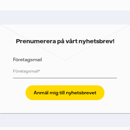
Prenumerera på vårt nyhetsbrev!
Företagsmail
Vattenfall skyddar och respekterar din integritet. För
att Vattenfalls storföretagsförsäljning ska kunna
skicka nyhetsbrevet till dig, behöver vi dina uppgifter.
Vi spårar e-postmeddelanden för att mäta och
analysera deras prestanda, inklusive
öppningsfrekvens och klickfrekvens. Dina uppgifter
kommer enbart att användas för att skicka