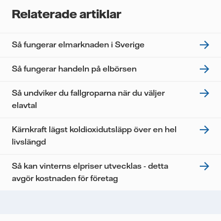
nyhetsbrevet. Dina uppgifter kommer inte delas med
Relaterade artiklar
tredje part, och du kan när som helst återkalla ditt
samtycke. Läs vår
personuppgiftspolicy
för mer
information om hur Vattenfall behandlar dina
Så fungerar elmarknaden i Sverige
personuppgifter.
Jag samtycker till att Vattenfall behandlar mina
Så fungerar handeln på elbörsen
personuppgifter för att kunna skicka mig
nyhetsbrevet.*
Så undviker du fallgroparna när du väljer
elavtal
Kärnkraft lägst koldioxidutsläpp över en hel
livslängd
Så kan vinterns elpriser utvecklas - detta
avgör kostnaden för företag