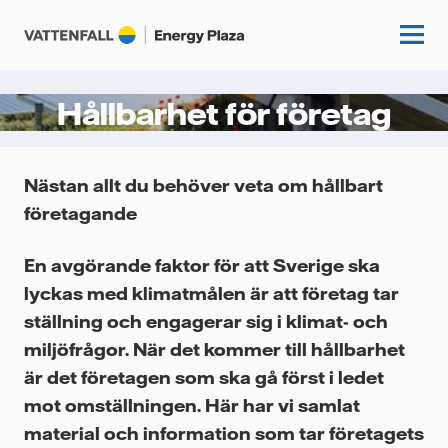
Hållbarhet för företag
Start
Nästan allt du behöver veta om hållbart
Kunskapshubb
företagande
Fördjupning
Podcasts
En avgörande faktor för att Sverige ska
lyckas med klimatmålen är att företag tar
Guider
Event
ställning och engagerar sig i klimat- och
Artiklar
miljöfrågor. När det kommer till hållbarhet
Om oss
Krönikor
är det företagen som ska gå först i ledet
mot omställningen. Här har vi samlat
Kundcase
Vattenfall.se
material och information som tar företagets