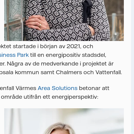
jektet startade i början av 2021, och
iness Park
till en energipositiv stadsdel,
er. Några av de medverkande i projektet är
Uppsala kommun samt Chalmers och Vattenfall.
tenfall Värmes
Area Solutions
betonar att
t område utifrån ett energiperspektiv: