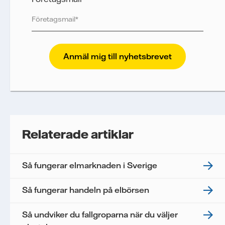
Vattenfall skyddar och respekterar din integritet.
För att Vattenfalls storföretagsförsäljning ska
kunna skicka nyhetsbrevet till dig, behöver vi dina
uppgifter. Vi spårar e-postmeddelanden för att
mäta och analysera deras prestanda, inklusive
öppningsfrekvens och klickfrekvens. Dina
uppgifter kommer enbart att användas för att
skicka nyhetsbrevet. Dina uppgifter kommer inte
Relaterade artiklar
delas med tredje part, och du kan när som helst
återkalla ditt samtycke. Läs vår
personuppgiftspolicy
för mer information om hur
Så fungerar elmarknaden i Sverige
Vattenfall behandlar dina personuppgifter.
Jag samtycker till att Vattenfall behandlar mina
Så fungerar handeln på elbörsen
personuppgifter för att kunna skicka mig
nyhetsbrevet.*
Så undviker du fallgroparna när du väljer