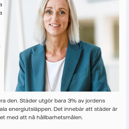
a
a
t
mera den. Städer utgör bara 3% av jordens
la energiutsläppen. Det innebär att städer är
tet med att nå hållbarhetsmålen.