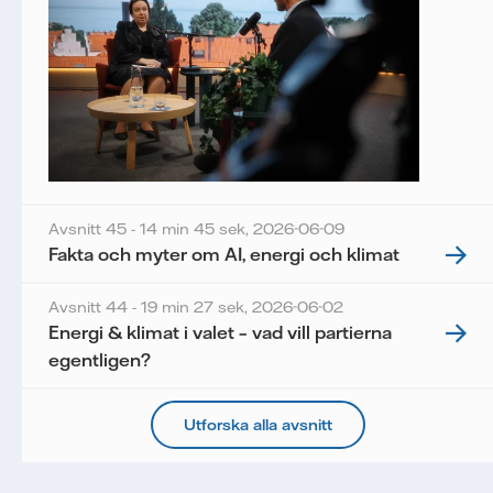
Avsnitt 45 - 14 min 45 sek,
2026-06-09
Fakta och myter om AI, energi och klimat
Avsnitt 44 - 19 min 27 sek,
2026-06-02
Energi & klimat i valet – vad vill partierna
egentligen?
Utforska alla avsnitt