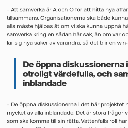
– Att samverka är A och O för att hitta nya af
tillsammans. Organisationerna ska både kunna or
alla måste hjälpas åt om vi ska kunna uppnå hållb
samverka kring en sådan här sak, än om var och
lär sig nya saker av varandra, så det blir en win-
De öppna diskussionerna i 
otroligt värdefulla, och sa
inblandade
– De öppna diskussionerna i det här projektet ha
mycket av alla inblandade. Det är stora frågor vi
som ska komma till sin rätta. Vattenfalls roll h