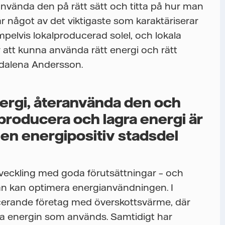
eranvända den på rätt sätt och titta på hur man
är något av det viktigaste som karaktäriserar
mpelvis lokalproducerad solel, och lokala
är att kunna använda rätt energi och rätt
gdalena Andersson.
energi, återanvända den och
 producera och lagra energi är
r en energipositiv stadsdel
veckling med goda förutsättningar – och
n kan optimera energianvändningen. I
cerande företag med överskottsvärme, där
nna energin som används. Samtidigt har