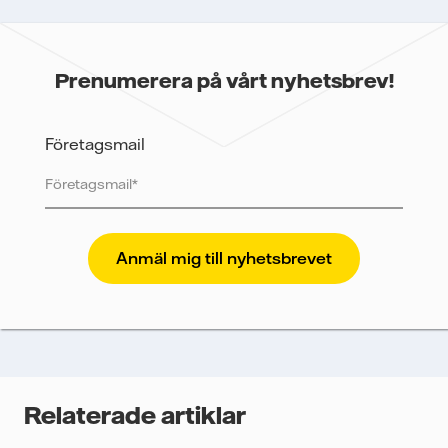
Prenumerera på vårt nyhetsbrev!
Företagsmail
Vattenfall skyddar och respekterar din integritet. För
att Vattenfalls storföretagsförsäljning ska kunna
skicka nyhetsbrevet till dig, behöver vi dina uppgifter.
Vi spårar e-postmeddelanden för att mäta och
analysera deras prestanda, inklusive
öppningsfrekvens och klickfrekvens. Dina uppgifter
kommer enbart att användas för att skicka
nyhetsbrevet. Dina uppgifter kommer inte delas med
Relaterade artiklar
tredje part, och du kan när som helst återkalla ditt
samtycke. Läs vår
personuppgiftspolicy
för mer