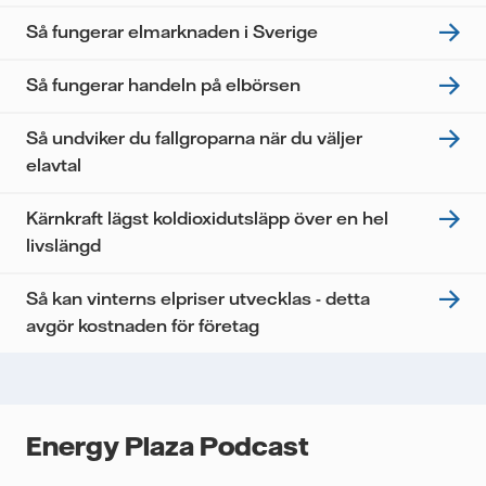
information om hur Vattenfall behandlar dina
Så fungerar elmarknaden i Sverige
personuppgifter.
Jag samtycker till att Vattenfall behandlar mina
Så fungerar handeln på elbörsen
personuppgifter för att kunna skicka mig
nyhetsbrevet.*
Så undviker du fallgroparna när du väljer
elavtal
Kärnkraft lägst koldioxidutsläpp över en hel
livslängd
Så kan vinterns elpriser utvecklas - detta
avgör kostnaden för företag
Energy Plaza Podcast