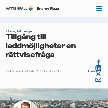
Elbilar
,
InCharge
Tillgång till
Start
laddmöjligheter en
Kunskapshubb
rättvisefråga
Fördjupning
Podcasts
Guider
Publicerad: 2024-05-30 kl. 05:00
Dela
Event
Artiklar
Om oss
Krönikor
Kundcase
Vattenfall.se