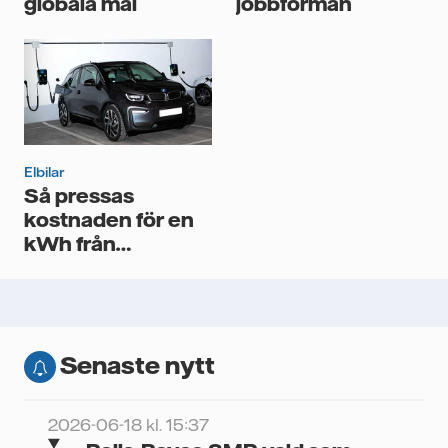
globala mål
jobbförmån
Elbilar
Så pressas
kostnaden för en
kWh från
laddstationen
Senaste nytt
2026-06-18 kl. 15:37