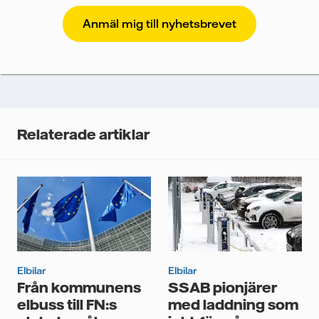
Vattenfall skyddar och respekterar din integritet. För
att Vattenfalls storföretagsförsäljning ska kunna
skicka nyhetsbrevet till dig, behöver vi dina uppgifter.
Vi spårar e-postmeddelanden för att mäta och
analysera deras prestanda, inklusive
öppningsfrekvens och klickfrekvens. Dina uppgifter
kommer enbart att användas för att skicka
nyhetsbrevet. Dina uppgifter kommer inte delas med
Relaterade artiklar
tredje part, och du kan när som helst återkalla ditt
samtycke. Läs vår
personuppgiftspolicy
för mer
information om hur Vattenfall behandlar dina
personuppgifter.
Jag samtycker till att Vattenfall behandlar mina
personuppgifter för att kunna skicka mig
nyhetsbrevet.*
Elbilar
Elbilar
Från kommunens
SSAB pionjärer
elbuss till FN:s
med laddning som