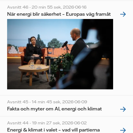
Avsnitt 46 - 20 min 55 sek,
2026-06-16
När energi blir säkerhet – Europas väg framåt
Avsnitt 45 - 14 min 45 sek,
2026-06-09
Fakta och myter om AI, energi och klimat
Avsnitt 44 - 19 min 27 sek,
2026-06-02
Energi & klimat i valet – vad vill partierna