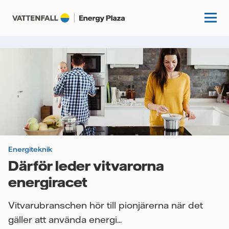
Start
Kunskapshubb
Fördjupning
Podcasts
Guider
Energiteknik
Event
Därför leder vitvarorna
Artiklar
energiracet
Om oss
Krönikor
Vitvarubranschen hör till pionjärerna när det
Kundcase
Vattenfall.se
gäller att använda energi...