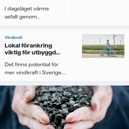
asfaltsläggning
I dagsläget värms
asfalt genom
förbränning av fossila
bränslen, men med
Vindkraft
ny...
Lokal förankring
viktig för utbyggd
vindkraft
Det finns potential för
mer vindkraft i Sverige.
Men många satsningar
stupar i...