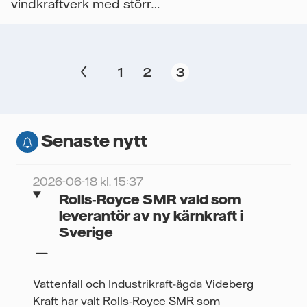
vindkraftverk med större
rotorer än vad man
brukade tro att tornet...
1
2
3
Senaste nytt
2026-06-18 kl. 15:37
Rolls‑Royce SMR vald som
leverantör av ny kärnkraft i
Sverige
Vattenfall och Industrikraft-ägda Videberg
Kraft har valt Rolls‑Royce SMR som