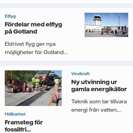
Videor
Elflyg
Fördelar med elflyg
på Gotland
Eldrivet flyg ger nya
möjligheter för Gotland
och redan 2026 kan
eldrivna...
Vindkraft
Ny utvinning ur
gamla energikällor
Teknik som tar tillvara
energi från vatten,
Hållbarhet
vind och sol är inte
Framsteg för
något nytt....
fossilfri