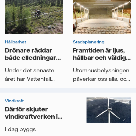
Hållbarhet
Stadsplanering
Drönare räddar
Framtiden är ljus,
både elledningar
hållbar och väldigt
och fågelliv
smart!
Under det senaste
Utomhusbelysningen
året har Vattenfall
påverkar oss alla, och
utvecklat en teknisk
bidrar till att skapa
metod som kan...
säkra,...
Vindkraft
Därför skjuter
vindkraftverken i
höjden
I dag byggs