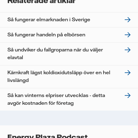
Relaterade artiklar
tredje part, och du kan när som helst återkalla ditt
samtycke. Läs vår
personuppgiftspolicy
för mer
information om hur Vattenfall behandlar dina
Så fungerar elmarknaden i Sverige
personuppgifter.
Jag samtycker till att Vattenfall behandlar mina
Så fungerar handeln på elbörsen
personuppgifter för att kunna skicka mig
nyhetsbrevet.*
Så undviker du fallgroparna när du väljer
elavtal
Kärnkraft lägst koldioxidutsläpp över en hel
livslängd
Så kan vinterns elpriser utvecklas - detta
avgör kostnaden för företag
Energy Plaza Podcast