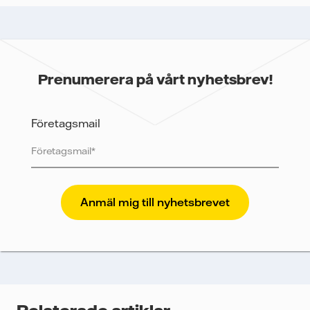
Prenumerera på vårt nyhetsbrev!
Företagsmail
Vattenfall skyddar och respekterar din integritet. För
att Vattenfalls storföretagsförsäljning ska kunna
skicka nyhetsbrevet till dig, behöver vi dina uppgifter.
Vi spårar e-postmeddelanden för att mäta och
analysera deras prestanda, inklusive
öppningsfrekvens och klickfrekvens. Dina uppgifter
kommer enbart att användas för att skicka
nyhetsbrevet. Dina uppgifter kommer inte delas med