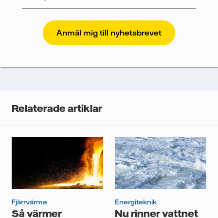
Vattenfall skyddar och respekterar din integritet. För
att Vattenfalls storföretagsförsäljning ska kunna
skicka nyhetsbrevet till dig, behöver vi dina uppgifter.
Vi spårar e-postmeddelanden för att mäta och
analysera deras prestanda, inklusive
öppningsfrekvens och klickfrekvens. Dina uppgifter
kommer enbart att användas för att skicka
nyhetsbrevet. Dina uppgifter kommer inte delas med
Relaterade artiklar
tredje part, och du kan när som helst återkalla ditt
samtycke. Läs vår
personuppgiftspolicy
för mer
information om hur Vattenfall behandlar dina
personuppgifter.
Jag samtycker till att Vattenfall behandlar mina
personuppgifter för att kunna skicka mig
nyhetsbrevet.*
Fjärrvärme
Energiteknik
Så värmer
Nu rinner vattnet