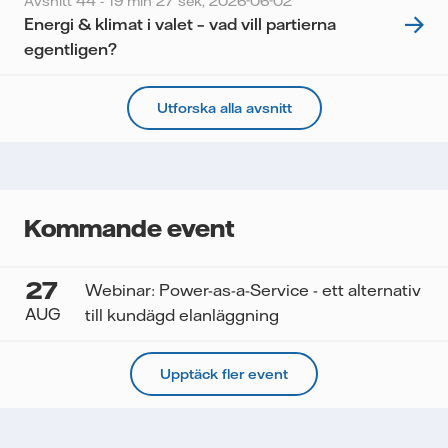
Avsnitt 44 - 19 min 27 sek,
2026-06-02
Energi & klimat i valet – vad vill partierna
egentligen?
Utforska alla avsnitt
Kommande event
27
Webinar: Power-as-a-Service - ett alternativ
AUG
till kundägd elanläggning
Upptäck fler event