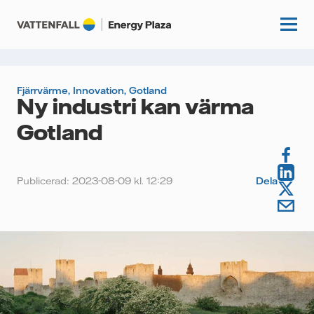
Fjärrvärme
,
Innovation
,
Gotland
Ny industri kan värma
Start
Gotland
Kunskapshubb
Fördjupning
Publicerad: 2023-08-09 kl. 12:29
Dela
Podcasts
Guider
Event
Artiklar
Om oss
Krönikor
Kundcase
Vattenfall.se