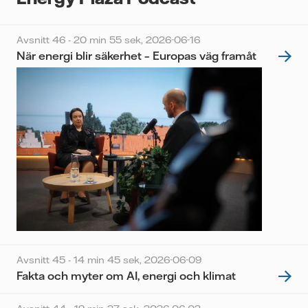
Avsnitt 46 - 20 min 55 sek,
2026-06-16
När energi blir säkerhet – Europas väg framåt
Avsnitt 45 - 14 min 45 sek,
2026-06-09
Fakta och myter om AI, energi och klimat