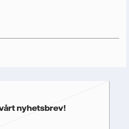
nfalls storföretagsförsäljning ska kunna skicka det önskade
gare information som kan vara relevant för dig, behöver vi dina
prestanda som öppnings- och klickfrekvens. Dina uppgifter
st återkalla ditt samtycke. Läs vår
personuppgiftspolicy
för
ter.
 annan relevant information.
vårt nyhetsbrev!