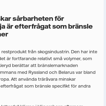
skar sårbarheten för
ja är efterfrågat som bränsle
her
 restprodukt från skogsindustrin. Den har inte
et är fortfarande relativt små volymer, som
 Aleryd berättar att bränslemarknaden
illsammans med Ryssland och Belarus var bland
uropa. Att använda träråvara minskar
 efterfrågat som bränsle specifikt för andra