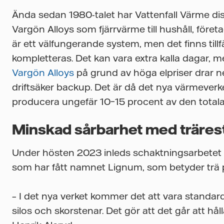
Ända sedan 1980-talet har Vattenfall Värme di
Vargön Alloys som fjärrvärme till
hushåll, före
är ett välfungerande system, men det finns til
kompletteras. Det kan vara extra kalla dagar, me
Vargön Alloys
på grund av höga elpriser drar 
driftsäker backup. Det är då det nya värmeverk
producera ungefär 10–15 procent av den totala
Minskad sårbarhet med träres
Under hösten 2023 inleds schaktningsarbetet i
som har fått namnet Lignum, som betyder trä p
– I det nya verket kommer det att vara stand
silos och skorstenar. Det gör att det går att h