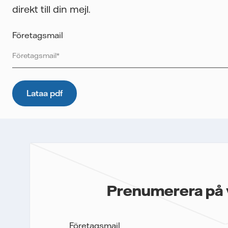
direkt till din mejl.
Företagsmail
Vattenfall skyddar och respekterar din integritet. För att Vatte
innehållet till dig, samt för att i framtiden kunna skicka ytterli
uppgifter. E-postmeddelanden spåras för att mäta utskickens 
kommer inte lämnas över till tredje part och du kan när som hel
mer information om hur Vattenfall behandlar dina personuppgif
Jag samtycker till att Vattenfall skickar mig innehållet och
Prenumerera på 
Företagsmail