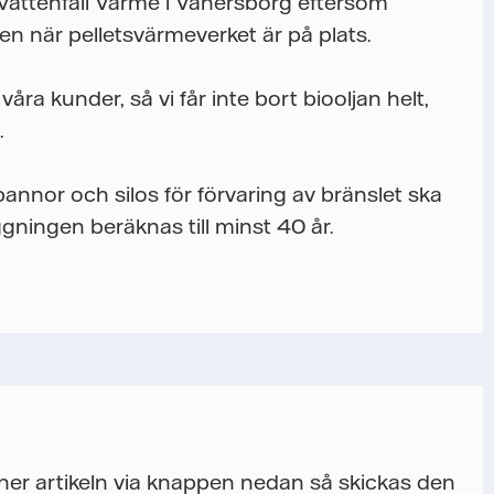
 Vattenfall Värme i Vänersborg eftersom
n när pelletsvärmeverket är på plats.
 våra kunder, så vi får inte bort biooljan helt,
.
annor och silos för förvaring av bränslet ska
ggningen beräknas till minst 40 år.
a ner artikeln via knappen nedan så skickas den