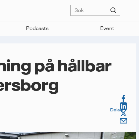
Podcasts
Event
ing på hållbar
nersborg
Dela