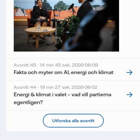
Avsnitt 45 - 14 min 45 sek,
2026-06-09
Fakta och myter om AI, energi och klimat
Avsnitt 44 - 19 min 27 sek,
2026-06-02
Energi & klimat i valet – vad vill partierna
egentligen?
Utforska alla avsnitt