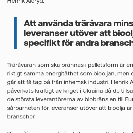
Henrik Aleryd.
Att använda träråvara min
leveranser utöver att biool
specifikt för andra bransc
Träråvaran som ska brännas i pelletsform är en
riktigt samma energitäthet som biooljan, men d
går att få tag på från inhemsk industri. Henrik
påverkats kraftigt av kriget i Ukraina då de t
de största leverantörerna av biobränslen till E
sårbarheten för leveranser utöver att bioolja är
branscher.