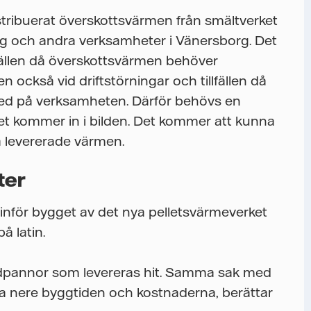
stribuerat överskottsvärmen från smältverket
tag och andra verksamheter
i Vänersborg. D
et
lfällen då överskottsvärmen behöver
n också vid driftstörningar och tillfällen då
ned på verksamheten. Därför behövs en
et kommer in i bilden. Det kommer att kunna
 levererade värmen.
ter
nför bygget av det nya pelletsvärmeverket
å latin.
ardpannor som levereras hit. Samma sak med
ålla nere byggtiden och kostnaderna, berättar