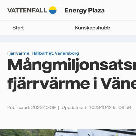
Start
Kunskapshubb
Fjärrvärme
,
Hållbarhet
,
Vänersborg
Mångmiljonsatsn
fjärrvärme i Vä
Publicerad: 2023-10-09
Uppdaterad: 2023-10-12 kl. 06:56