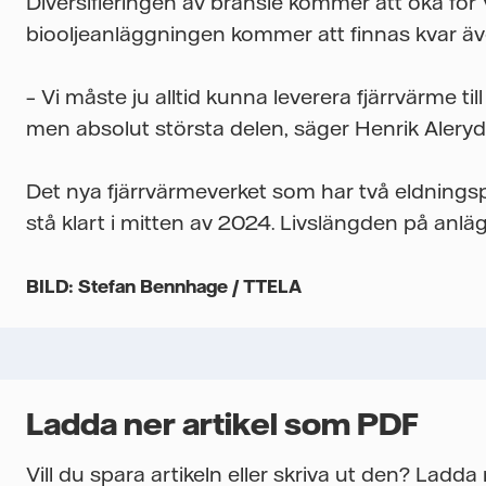
Diversifieringen av bränsle kommer att öka för
biooljeanläggningen kommer att finnas kvar äve
– Vi måste ju alltid kunna leverera fjärrvärme till
men absolut största delen, säger Henrik Aleryd
Det nya fjärrvärmeverket som har två eldningsp
stå klart i mitten av 2024. Livslängden på anlä
BILD: Stefan Bennhage / TTELA
Ladda ner artikel som PDF
Vill du spara artikeln eller skriva ut den? Ladd