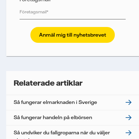
Vattenfall skyddar och respekterar din integritet.
För att Vattenfalls storföretagsförsäljning ska
kunna skicka nyhetsbrevet till dig, behöver vi dina
uppgifter. Vi spårar e-postmeddelanden för att
mäta och analysera deras prestanda, inklusive
öppningsfrekvens och klickfrekvens. Dina
uppgifter kommer enbart att användas för att
skicka nyhetsbrevet. Dina uppgifter kommer inte
Relaterade artiklar
delas med tredje part, och du kan när som helst
återkalla ditt samtycke. Läs vår
personuppgiftspolicy
för mer information om hur
Så fungerar elmarknaden i Sverige
Vattenfall behandlar dina personuppgifter.
Jag samtycker till att Vattenfall behandlar mina
Så fungerar handeln på elbörsen
personuppgifter för att kunna skicka mig
nyhetsbrevet.*
Så undviker du fallgroparna när du väljer