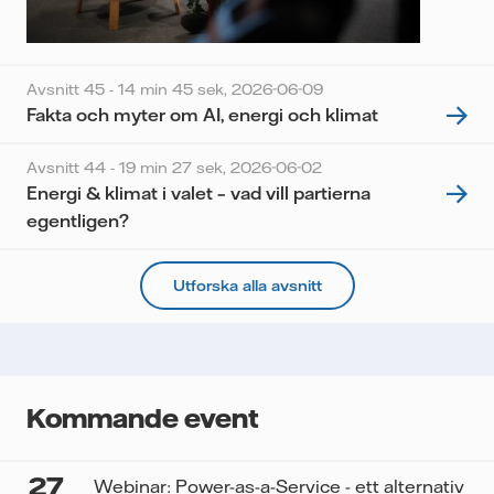
Avsnitt 45 - 14 min 45 sek,
2026-06-09
Fakta och myter om AI, energi och klimat
Avsnitt 44 - 19 min 27 sek,
2026-06-02
Energi & klimat i valet – vad vill partierna
egentligen?
Utforska alla avsnitt
Kommande event
27
Webinar: Power-as-a-Service - ett alternativ