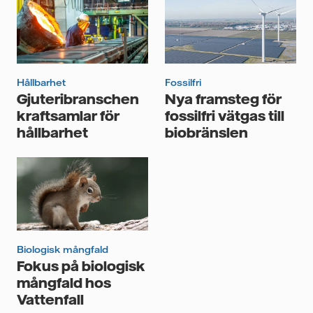
Jag samtycker till att Vattenfall behandlar mina
personuppgifter för att kunna skicka mig
nyhetsbrevet.*
Hållbarhet
Fossilfri
Gjuteribranschen
Nya framsteg för
kraftsamlar för
fossilfri vätgas till
hållbarhet
biobränslen
Biologisk mångfald
Fokus på biologisk
mångfald hos
Vattenfall