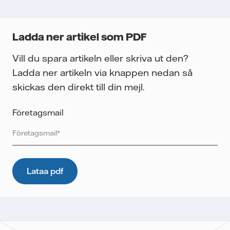
Ladda ner artikel som PDF
Vill du spara artikeln eller skriva ut den?
Ladda ner artikeln via knappen nedan så
skickas den direkt till din mejl.
Företagsmail
Vattenfall skyddar och respekterar din integritet. För att
Vattenfalls storföretagsförsäljning ska kunna skicka det
önskade innehållet till dig, samt för att i framtiden kunna
skicka ytterligare information som kan vara relevant för dig,
behöver vi dina uppgifter. E-postmeddelanden spåras för
att mäta utskickens prestanda som öppnings- och