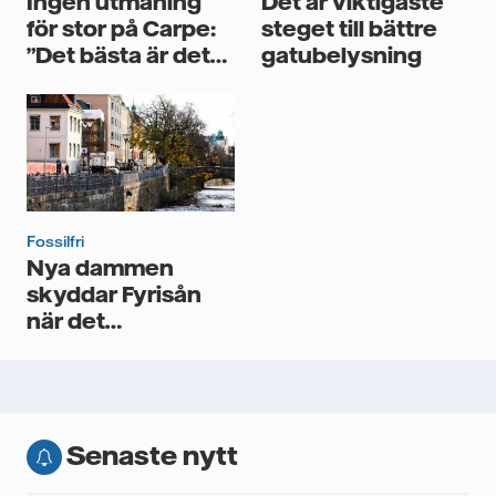
Ingen utmaning
Det är viktigaste
för stor på Carpe:
steget till bättre
”Det bästa är det
gatubelysning
goda samarbetet”
Fossilfri
Nya dammen
skyddar Fyrisån
när det
”tusenårsregnar”
Senaste nytt