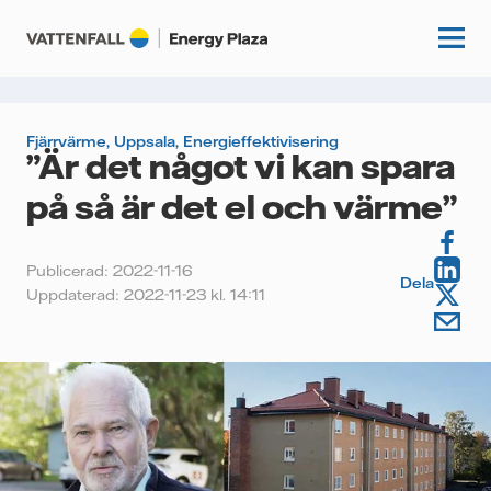
Fjärrvärme
,
Uppsala
,
Energieffektivisering
”Är det något vi kan spara
Start
på så är det el och värme”
Kunskapshubb
Publicerad: 2022-11-16
Fördjupning
Dela
Podcasts
Uppdaterad: 2022-11-23 kl. 14:11
Guider
Event
Artiklar
Om oss
Krönikor
Kundcase
Vattenfall.se