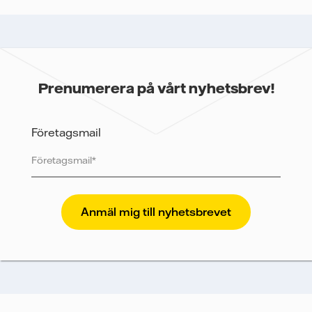
Prenumerera på vårt nyhetsbrev!
Företagsmail
Vattenfall skyddar och respekterar din integritet. För
att Vattenfalls storföretagsförsäljning ska kunna
skicka nyhetsbrevet till dig, behöver vi dina uppgifter.
Vi spårar e-postmeddelanden för att mäta och
analysera deras prestanda, inklusive
öppningsfrekvens och klickfrekvens. Dina uppgifter
kommer enbart att användas för att skicka
nyhetsbrevet. Dina uppgifter kommer inte delas med