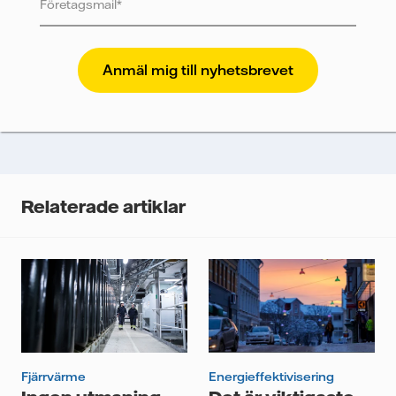
och annan relevant information.
Vattenfall skyddar och respekterar din integritet. För
att Vattenfalls storföretagsförsäljning ska kunna
skicka nyhetsbrevet till dig, behöver vi dina uppgifter.
Vi spårar e-postmeddelanden för att mäta och
analysera deras prestanda, inklusive
öppningsfrekvens och klickfrekvens. Dina uppgifter
kommer enbart att användas för att skicka
nyhetsbrevet. Dina uppgifter kommer inte delas med
Relaterade artiklar
tredje part, och du kan när som helst återkalla ditt
samtycke. Läs vår
personuppgiftspolicy
för mer
information om hur Vattenfall behandlar dina
personuppgifter.
Jag samtycker till att Vattenfall behandlar mina
personuppgifter för att kunna skicka mig
nyhetsbrevet.*
Fjärrvärme
Energieffektivisering