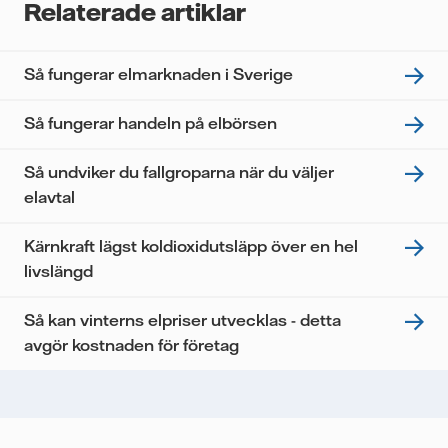
Relaterade artiklar
tredje part, och du kan när som helst återkalla ditt
samtycke. Läs vår
personuppgiftspolicy
för mer
information om hur Vattenfall behandlar dina
Så fungerar elmarknaden i Sverige
personuppgifter.
Jag samtycker till att Vattenfall behandlar mina
Så fungerar handeln på elbörsen
personuppgifter för att kunna skicka mig
nyhetsbrevet.*
Så undviker du fallgroparna när du väljer
elavtal
Kärnkraft lägst koldioxidutsläpp över en hel
livslängd
Så kan vinterns elpriser utvecklas - detta
avgör kostnaden för företag