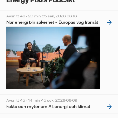
Avsnitt 46 - 20 min 55 sek,
2026-06-16
När energi blir säkerhet – Europas väg framåt
Avsnitt 45 - 14 min 45 sek,
2026-06-09
Fakta och myter om AI, energi och klimat