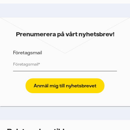
Prenumerera på vårt nyhetsbrev!
Företagsmail
Vattenfall skyddar och respekterar din integritet. För
att Vattenfalls storföretagsförsäljning ska kunna
skicka nyhetsbrevet till dig, behöver vi dina uppgifter.
Vi spårar e-postmeddelanden för att mäta och
analysera deras prestanda, inklusive
öppningsfrekvens och klickfrekvens. Dina uppgifter
kommer enbart att användas för att skicka
nyhetsbrevet. Dina uppgifter kommer inte delas med