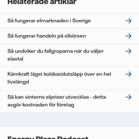
Relaterade artiklar
tredje part, och du kan när som helst återkalla ditt
samtycke. Läs vår
personuppgiftspolicy
för mer
information om hur Vattenfall behandlar dina
Så fungerar elmarknaden i Sverige
personuppgifter.
Jag samtycker till att Vattenfall behandlar mina
Så fungerar handeln på elbörsen
personuppgifter för att kunna skicka mig
nyhetsbrevet.*
Så undviker du fallgroparna när du väljer
elavtal
Kärnkraft lägst koldioxidutsläpp över en hel
livslängd
Så kan vinterns elpriser utvecklas - detta
avgör kostnaden för företag
Energy Plaza Podcast