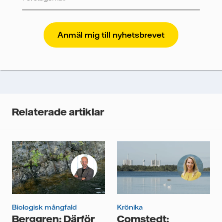
och annan relevant information.
Vattenfall skyddar och respekterar din integritet. För
att Vattenfalls storföretagsförsäljning ska kunna
skicka nyhetsbrevet till dig, behöver vi dina uppgifter.
Vi spårar e-postmeddelanden för att mäta och
analysera deras prestanda, inklusive
öppningsfrekvens och klickfrekvens. Dina uppgifter
kommer enbart att användas för att skicka
nyhetsbrevet. Dina uppgifter kommer inte delas med
Relaterade artiklar
tredje part, och du kan när som helst återkalla ditt
samtycke. Läs vår
personuppgiftspolicy
för mer
information om hur Vattenfall behandlar dina
personuppgifter.
Jag samtycker till att Vattenfall behandlar mina
personuppgifter för att kunna skicka mig
nyhetsbrevet.*
Biologisk mångfald
Krönika
Berggren: Därför
Comstedt: