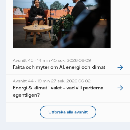
Avsnitt 45 - 14 min 45 sek,
2026-06-09
Fakta och myter om AI, energi och klimat
Avsnitt 44 - 19 min 27 sek,
2026-06-02
Energi & klimat i valet – vad vill partierna
egentligen?
Utforska alla avsnitt