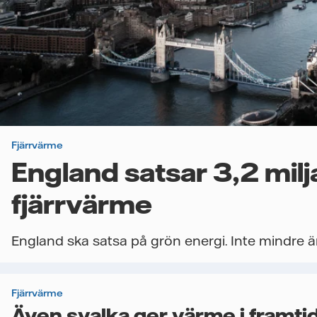
Fjärrvärme
England satsar 3,2 mil
fjärrvärme
England ska satsa på grön energi. Inte mindre ä
Fjärrvärme
Även svalka ger värme i framti