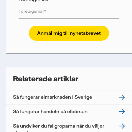
Vattenfall skyddar och respekterar din integritet.
För att Vattenfalls storföretagsförsäljning ska
kunna skicka nyhetsbrevet till dig, behöver vi dina
uppgifter. Vi spårar e-postmeddelanden för att
mäta och analysera deras prestanda, inklusive
öppningsfrekvens och klickfrekvens. Dina
uppgifter kommer enbart att användas för att
skicka nyhetsbrevet. Dina uppgifter kommer inte
Relaterade artiklar
delas med tredje part, och du kan när som helst
återkalla ditt samtycke. Läs vår
personuppgiftspolicy
för mer information om hur
Så fungerar elmarknaden i Sverige
Vattenfall behandlar dina personuppgifter.
Jag samtycker till att Vattenfall behandlar mina
Så fungerar handeln på elbörsen
personuppgifter för att kunna skicka mig
nyhetsbrevet.*
Så undviker du fallgroparna när du väljer