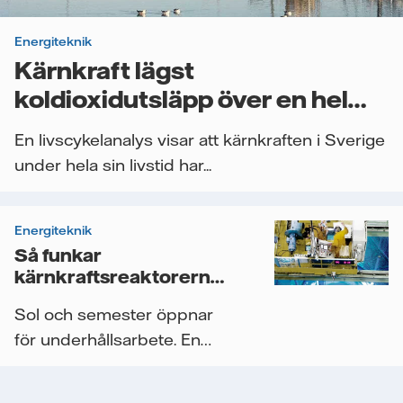
Energiteknik
Kärnkraft lägst
koldioxidutsläpp över en hel
livslängd
En livscykelanalys visar att kärnkraften i Sverige
under hela sin livstid har...
Energiteknik
Så funkar
kärnkraftsreaktorernas
”tusenmilaservice”
Sol och semester öppnar
för underhållsarbete. En
gång per år, när...