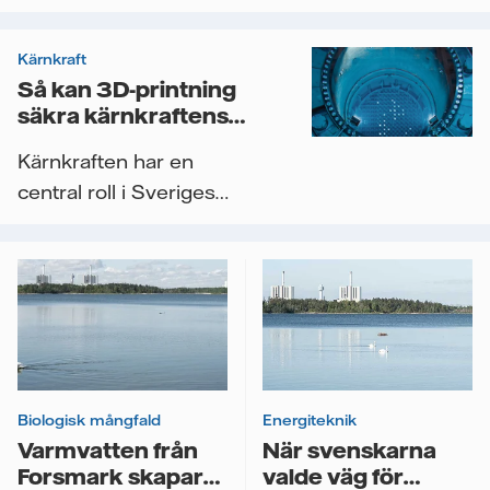
Videor
Kärnkraft
Så kan 3D-printning
säkra kärnkraftens
framtid
Kärnkraften har en
central roll i Sveriges
planer för en stabil och
fossilfri...
Biologisk mångfald
Energiteknik
Varmvatten från
När svenskarna
Forsmark skapar
valde väg för