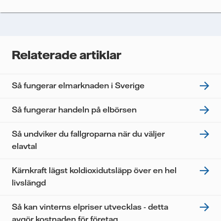
Vi spårar e-postmeddelanden för att mäta och
analysera deras prestanda, inklusive
öppningsfrekvens och klickfrekvens. Dina uppgifter
kommer enbart att användas för att skicka
nyhetsbrevet. Dina uppgifter kommer inte delas med
Relaterade artiklar
tredje part, och du kan när som helst återkalla ditt
samtycke. Läs vår
personuppgiftspolicy
för mer
information om hur Vattenfall behandlar dina
Så fungerar elmarknaden i Sverige
personuppgifter.
Jag samtycker till att Vattenfall behandlar mina
Så fungerar handeln på elbörsen
personuppgifter för att kunna skicka mig
nyhetsbrevet.*
Så undviker du fallgroparna när du väljer
elavtal
Kärnkraft lägst koldioxidutsläpp över en hel
livslängd
Så kan vinterns elpriser utvecklas - detta
avgör kostnaden för företag