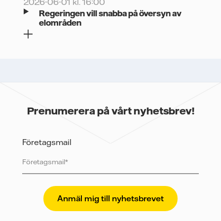
2026-06-01 kl. 16:00
Regeringen vill snabba på översyn av
elområden
Prenumerera på vårt nyhetsbrev!
Företagsmail
Vattenfall skyddar och respekterar din integritet. För
att Vattenfalls storföretagsförsäljning ska kunna
skicka nyhetsbrevet till dig, behöver vi dina uppgifter.