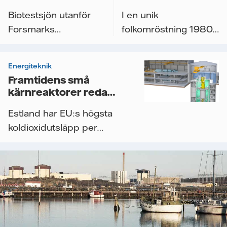
oväntade
kärnkraften
Biotestsjön utanför
I en unik
naturvärden
Forsmarks
folkomröstning 1980
kärnkraftverk är ingen
beslutade svenska
vanlig skärgårdsvik.
folket att kärnkraften...
Energiteknik
Här...
Framtidens små
kärnreaktorer redan
här: SMR
Estland har EU:s högsta
koldioxidutsläpp per
kilowattimme. Som ett
led i...