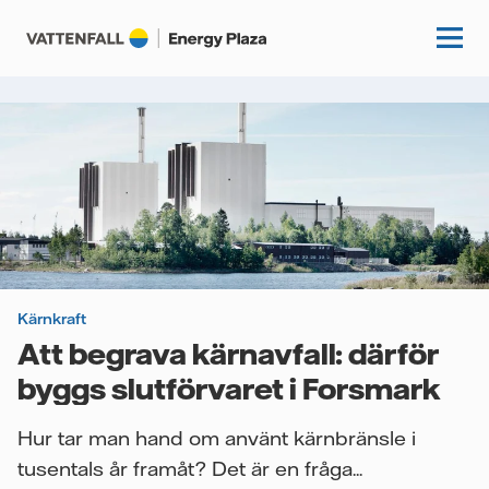
Start
Kunskapshubb
Fördjupning
Podcasts
Guider
Kärnkraft
Event
Att begrava kärnavfall: därför
Artiklar
byggs slutförvaret i Forsmark
Om oss
Krönikor
Hur tar man hand om använt kärnbränsle i
Kundcase
Vattenfall.se
tusentals år framåt? Det är en fråga...