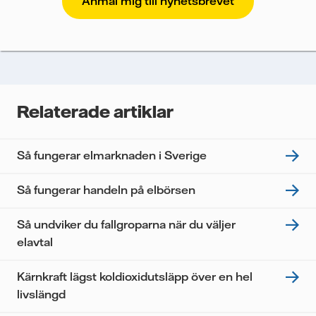
att Vattenfalls storföretagsförsäljning ska kunna
skicka nyhetsbrevet till dig, behöver vi dina uppgifter.
Vi spårar e-postmeddelanden för att mäta och
analysera deras prestanda, inklusive
öppningsfrekvens och klickfrekvens. Dina uppgifter
kommer enbart att användas för att skicka
nyhetsbrevet. Dina uppgifter kommer inte delas med
Relaterade artiklar
tredje part, och du kan när som helst återkalla ditt
samtycke. Läs vår
personuppgiftspolicy
för mer
information om hur Vattenfall behandlar dina
Så fungerar elmarknaden i Sverige
personuppgifter.
Jag samtycker till att Vattenfall behandlar mina
Så fungerar handeln på elbörsen
personuppgifter för att kunna skicka mig
nyhetsbrevet.*
Så undviker du fallgroparna när du väljer
elavtal
Kärnkraft lägst koldioxidutsläpp över en hel
livslängd