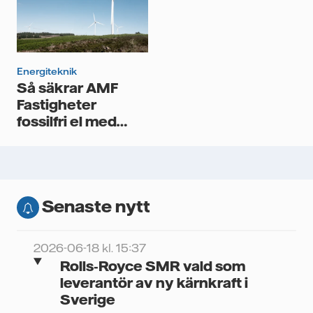
Energiteknik
Så säkrar AMF
Fastigheter
fossilfri el med
timmatchning
Senaste nytt
2026-06-18 kl. 15:37
Rolls‑Royce SMR vald som
leverantör av ny kärnkraft i
Sverige