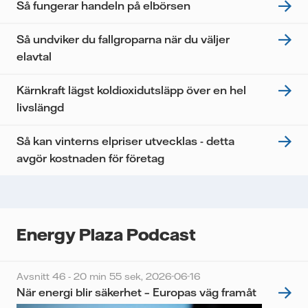
Jag samtycker till att Vattenfall behandlar mina
Så fungerar handeln på elbörsen
personuppgifter för att kunna skicka mig
nyhetsbrevet.*
Så undviker du fallgroparna när du väljer
elavtal
Kärnkraft lägst koldioxidutsläpp över en hel
livslängd
Så kan vinterns elpriser utvecklas - detta
avgör kostnaden för företag
Energy Plaza Podcast
Avsnitt 46 - 20 min 55 sek,
2026-06-16
När energi blir säkerhet – Europas väg framåt