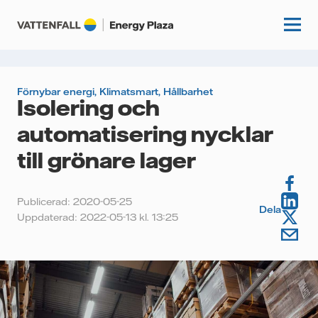
Förnybar energi
,
Klimatsmart
,
Hållbarhet
Isolering och
Start
automatisering nycklar
Kunskapshubb
till grönare lager
Fördjupning
Podcasts
Publicerad: 2020-05-25
Guider
Dela
Uppdaterad: 2022-05-13 kl. 13:25
Event
Artiklar
Om oss
Krönikor
Kundcase
Vattenfall.se