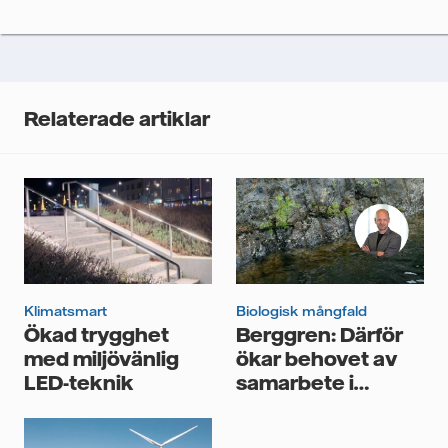
Vi spårar e-postmeddelanden för att mäta och
analysera deras prestanda, inklusive
öppningsfrekvens och klickfrekvens. Dina uppgifter
kommer enbart att användas för att skicka
nyhetsbrevet. Dina uppgifter kommer inte delas med
Relaterade artiklar
tredje part, och du kan när som helst återkalla ditt
samtycke. Läs vår
personuppgiftspolicy
för mer
information om hur Vattenfall behandlar dina
personuppgifter.
Jag samtycker till att Vattenfall behandlar mina
personuppgifter för att kunna skicka mig
nyhetsbrevet.*
Klimatsmart
Biologisk mångfald
Ökad trygghet
Berggren: Därför
med miljövänlig
ökar behovet av
LED-teknik
samarbete i
hållbarhetsarbetet