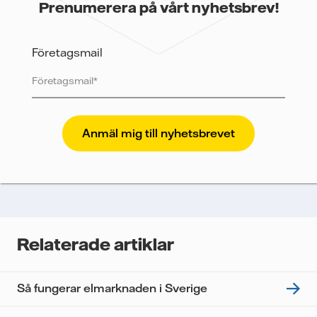
Prenumerera på vårt nyhetsbrev!
Företagsmail
Vattenfall skyddar och respekterar din integritet. För
att Vattenfalls storföretagsförsäljning ska kunna
skicka nyhetsbrevet till dig, behöver vi dina uppgifter.
Vi spårar e-postmeddelanden för att mäta och
analysera deras prestanda, inklusive
öppningsfrekvens och klickfrekvens. Dina uppgifter
kommer enbart att användas för att skicka
nyhetsbrevet. Dina uppgifter kommer inte delas med
Relaterade artiklar
tredje part, och du kan när som helst återkalla ditt
samtycke. Läs vår
personuppgiftspolicy
för mer
information om hur Vattenfall behandlar dina
Så fungerar elmarknaden i Sverige
personuppgifter.