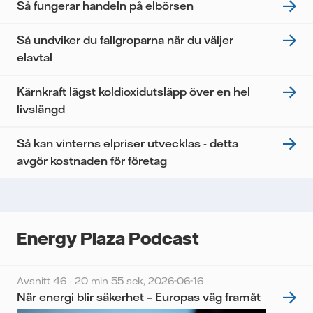
Jag samtycker till att Vattenfall behandlar mina
Så fungerar handeln på elbörsen
personuppgifter för att kunna skicka mig
nyhetsbrevet.*
Så undviker du fallgroparna när du väljer
elavtal
Kärnkraft lägst koldioxidutsläpp över en hel
livslängd
Så kan vinterns elpriser utvecklas - detta
avgör kostnaden för företag
Energy Plaza Podcast
Avsnitt 46 - 20 min 55 sek,
2026-06-16
När energi blir säkerhet – Europas väg framåt