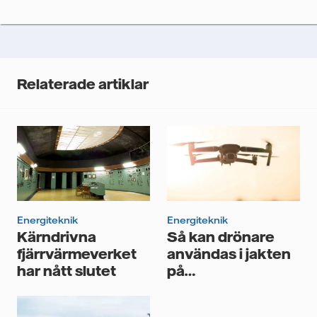
Vi spårar e-postmeddelanden för att mäta och
analysera deras prestanda, inklusive
öppningsfrekvens och klickfrekvens. Dina uppgifter
kommer enbart att användas för att skicka
nyhetsbrevet. Dina uppgifter kommer inte delas med
Relaterade artiklar
tredje part, och du kan när som helst återkalla ditt
samtycke. Läs vår
personuppgiftspolicy
för mer
information om hur Vattenfall behandlar dina
personuppgifter.
Jag samtycker till att Vattenfall behandlar mina
personuppgifter för att kunna skicka mig
nyhetsbrevet.*
Energiteknik
Energiteknik
Kärndrivna
Så kan drönare
fjärrvärmeverket
användas i jakten
har nått slutet
på
fjärrvärmeläckor