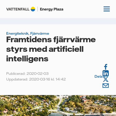
Energiteknik
,
Fjärrvärme
Framtidens fjärrvärme
Start
styrs med artificiell
Kunskapshubb
intelligens
Fördjupning
Podcasts
Publicerad: 2020-02-03
Guider
Dela
Uppdaterad: 2020-03-16 kl. 14:42
Event
Artiklar
Om oss
Krönikor
Kundcase
Vattenfall.se