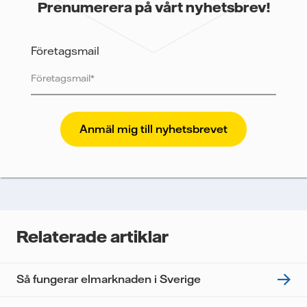
Prenumerera på vårt nyhetsbrev!
Företagsmail
Vattenfall skyddar och respekterar din integritet. För
att Vattenfalls storföretagsförsäljning ska kunna
skicka nyhetsbrevet till dig, behöver vi dina uppgifter.
Vi spårar e-postmeddelanden för att mäta och
analysera deras prestanda, inklusive
öppningsfrekvens och klickfrekvens. Dina uppgifter
kommer enbart att användas för att skicka
nyhetsbrevet. Dina uppgifter kommer inte delas med
Relaterade artiklar
tredje part, och du kan när som helst återkalla ditt
samtycke. Läs vår
personuppgiftspolicy
för mer
information om hur Vattenfall behandlar dina
Så fungerar elmarknaden i Sverige
personuppgifter.