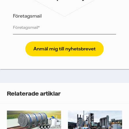
information om hur Vattenfall behandlar dina
personuppgifter.
Företagsmail
Jag samtycker till att Vattenfall skickar mig innehållet
och annan relevant information.
Vattenfall skyddar och respekterar din integritet. För
att Vattenfalls storföretagsförsäljning ska kunna
skicka nyhetsbrevet till dig, behöver vi dina uppgifter.
Vi spårar e-postmeddelanden för att mäta och
analysera deras prestanda, inklusive
öppningsfrekvens och klickfrekvens. Dina uppgifter
kommer enbart att användas för att skicka
nyhetsbrevet. Dina uppgifter kommer inte delas med
Relaterade artiklar
tredje part, och du kan när som helst återkalla ditt
samtycke. Läs vår
personuppgiftspolicy
för mer
information om hur Vattenfall behandlar dina
personuppgifter.
Jag samtycker till att Vattenfall behandlar mina