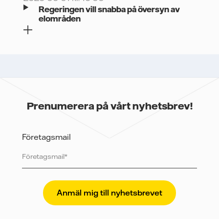
Regeringen vill snabba på översyn av
elområden
Prenumerera på vårt nyhetsbrev!
Företagsmail
Vattenfall skyddar och respekterar din integritet. För
att Vattenfalls storföretagsförsäljning ska kunna
skicka nyhetsbrevet till dig, behöver vi dina uppgifter.
Vi spårar e-postmeddelanden för att mäta och