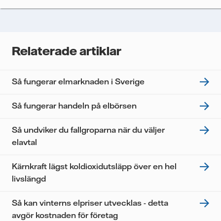
analysera deras prestanda, inklusive
öppningsfrekvens och klickfrekvens. Dina uppgifter
kommer enbart att användas för att skicka
nyhetsbrevet. Dina uppgifter kommer inte delas med
Relaterade artiklar
tredje part, och du kan när som helst återkalla ditt
samtycke. Läs vår
personuppgiftspolicy
för mer
information om hur Vattenfall behandlar dina
Så fungerar elmarknaden i Sverige
personuppgifter.
Jag samtycker till att Vattenfall behandlar mina
Så fungerar handeln på elbörsen
personuppgifter för att kunna skicka mig
nyhetsbrevet.*
Så undviker du fallgroparna när du väljer
elavtal
Kärnkraft lägst koldioxidutsläpp över en hel
livslängd
Så kan vinterns elpriser utvecklas - detta
avgör kostnaden för företag