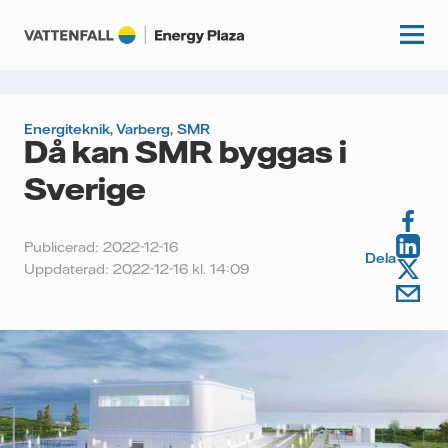
Energiteknik
,
Varberg
,
SMR
Då kan SMR byggas i
Start
Sverige
Kunskapshubb
Publicerad: 2022-12-16
Fördjupning
Dela
Podcasts
Uppdaterad: 2022-12-16 kl. 14:09
Guider
Event
Artiklar
Om oss
Krönikor
Kundcase
Vattenfall.se