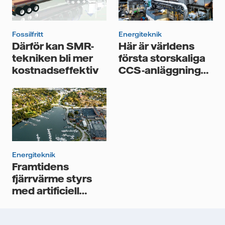
personuppgifter för att kunna skicka mig
nyhetsbrevet.*
Fossilfritt
Energiteknik
Därför kan SMR-
Här är världens
tekniken bli mer
första storskaliga
kostnadseffektiv
CCS-anläggning
inom
cementindustrin
Energiteknik
Framtidens
fjärrvärme styrs
med artificiell
intelligens