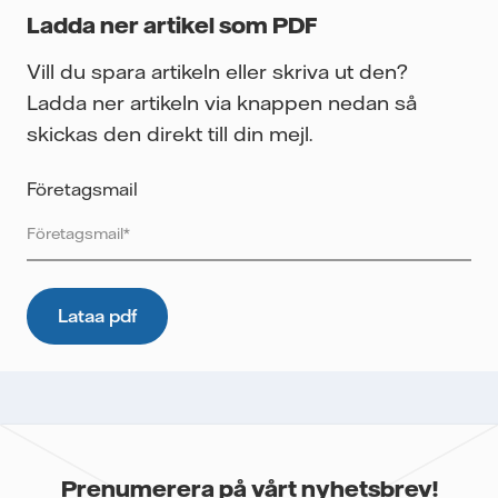
Ladda ner artikel som PDF
Vill du spara artikeln eller skriva ut den?
Ladda ner artikeln via knappen nedan så
skickas den direkt till din mejl.
Företagsmail
Vattenfall skyddar och respekterar din integritet. För att
Vattenfalls storföretagsförsäljning ska kunna skicka det
önskade innehållet till dig, samt för att i framtiden kunna
skicka ytterligare information som kan vara relevant för dig,
behöver vi dina uppgifter. E-postmeddelanden spåras för
att mäta utskickens prestanda som öppnings- och
klickfrekvens. Dina uppgifter kommer inte lämnas över till
tredje part och du kan när som helst återkalla ditt
Prenumerera på vårt nyhetsbrev!
samtycke. Läs vår
personuppgiftspolicy
för mer