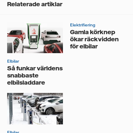
Relaterade artiklar
tredje part, och du kan när som helst återkalla ditt
samtycke. Läs vår
personuppgiftspolicy
för mer
information om hur Vattenfall behandlar dina
Elektrifiering
personuppgifter.
Gamla körknep
Jag samtycker till att Vattenfall behandlar mina
ökar räckvidden
personuppgifter för att kunna skicka mig
för elbilar
nyhetsbrevet.*
Elbilar
Så funkar världens
snabbaste
elbilsladdare
Elbilar