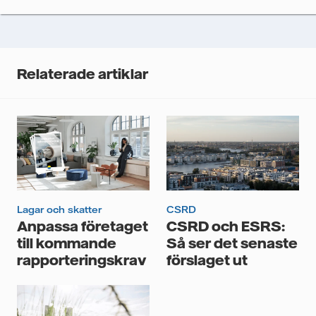
Vi spårar e-postmeddelanden för att mäta och
analysera deras prestanda, inklusive
öppningsfrekvens och klickfrekvens. Dina uppgifter
kommer enbart att användas för att skicka
nyhetsbrevet. Dina uppgifter kommer inte delas med
Relaterade artiklar
tredje part, och du kan när som helst återkalla ditt
samtycke. Läs vår
personuppgiftspolicy
för mer
information om hur Vattenfall behandlar dina
personuppgifter.
Jag samtycker till att Vattenfall behandlar mina
personuppgifter för att kunna skicka mig
nyhetsbrevet.*
Lagar och skatter
CSRD
Anpassa företaget
CSRD och ESRS:
till kommande
Så ser det senaste
rapporteringskrav
förslaget ut