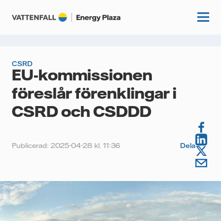
CSRD
EU-kommissionen
Start
föreslår förenklingar i
Kunskapshubb
CSRD och CSDDD
Fördjupning
Podcasts
Guider
Publicerad: 2025-04-28 kl. 11:36
Dela
Event
Artiklar
Om oss
Krönikor
Kundcase
Vattenfall.se