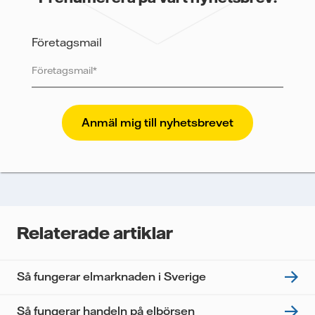
Företagsmail
Vattenfall skyddar och respekterar din integritet. För
att Vattenfalls storföretagsförsäljning ska kunna
skicka nyhetsbrevet till dig, behöver vi dina uppgifter.
Vi spårar e-postmeddelanden för att mäta och
analysera deras prestanda, inklusive
öppningsfrekvens och klickfrekvens. Dina uppgifter
kommer enbart att användas för att skicka
nyhetsbrevet. Dina uppgifter kommer inte delas med
Relaterade artiklar
tredje part, och du kan när som helst återkalla ditt
samtycke. Läs vår
personuppgiftspolicy
för mer
information om hur Vattenfall behandlar dina
Så fungerar elmarknaden i Sverige
personuppgifter.
Jag samtycker till att Vattenfall behandlar mina
Så fungerar handeln på elbörsen