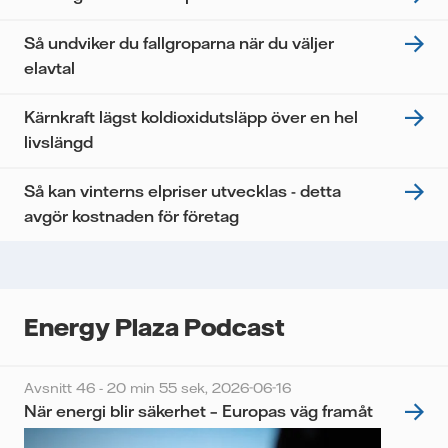
personuppgifter för att kunna skicka mig
nyhetsbrevet.*
Så undviker du fallgroparna när du väljer
elavtal
Kärnkraft lägst koldioxidutsläpp över en hel
livslängd
Så kan vinterns elpriser utvecklas - detta
avgör kostnaden för företag
Energy Plaza Podcast
Avsnitt 46 - 20 min 55 sek,
2026-06-16
När energi blir säkerhet – Europas väg framåt