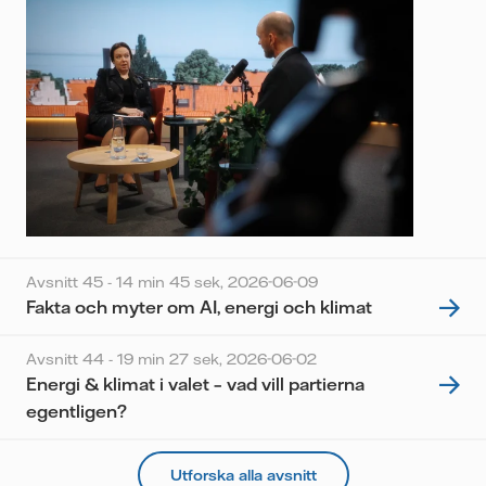
Avsnitt 45 - 14 min 45 sek,
2026-06-09
Fakta och myter om AI, energi och klimat
Avsnitt 44 - 19 min 27 sek,
2026-06-02
Energi & klimat i valet – vad vill partierna
egentligen?
Utforska alla avsnitt