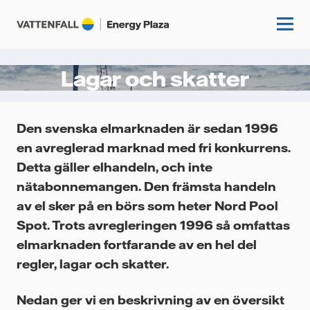
Lagar och skatter
Start
Den svenska elmarknaden är sedan 1996
Kunskapshubb
en avreglerad marknad med fri konkurrens.
Detta gäller elhandeln, och inte
Fördjupning
Podcasts
nätabonnemangen. Den främsta handeln
Guider
av el sker på en börs som heter Nord Pool
Event
Spot. Trots avregleringen 1996 så omfattas
Artiklar
elmarknaden fortfarande av en hel del
Om oss
Krönikor
regler, lagar och skatter.
Kundcase
Vattenfall.se
Nedan ger vi en beskrivning av en översikt