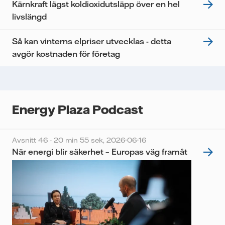
Kärnkraft lägst koldioxidutsläpp över en hel
livslängd
Så kan vinterns elpriser utvecklas - detta
avgör kostnaden för företag
Energy Plaza Podcast
Avsnitt 46 - 20 min 55 sek,
2026-06-16
När energi blir säkerhet – Europas väg framåt