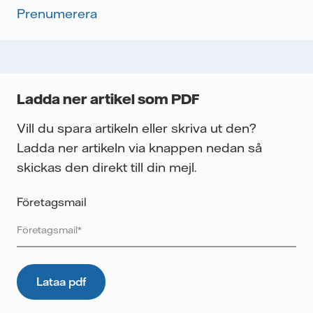
Prenumerera
Ladda ner artikel som PDF
Vill du spara artikeln eller skriva ut den?
Ladda ner artikeln via knappen nedan så
skickas den direkt till din mejl.
Företagsmail
Vattenfall skyddar och respekterar din integritet. För att
Vattenfalls storföretagsförsäljning ska kunna skicka det
önskade innehållet till dig, samt för att i framtiden kunna