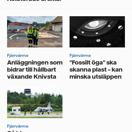
tredje part, och du kan när som helst återkalla ditt
samtycke. Läs vår
personuppgiftspolicy
för mer
information om hur Vattenfall behandlar dina
personuppgifter.
Jag samtycker till att Vattenfall behandlar mina
personuppgifter för att kunna skicka mig
nyhetsbrevet.*
Fjärrvärme
Fjärrvärme
Anläggningen som
”Fossilt öga” ska
bidrar till hållbart
skanna plast – kan
växande Knivsta
minska utsläppen
Fjärrvärme