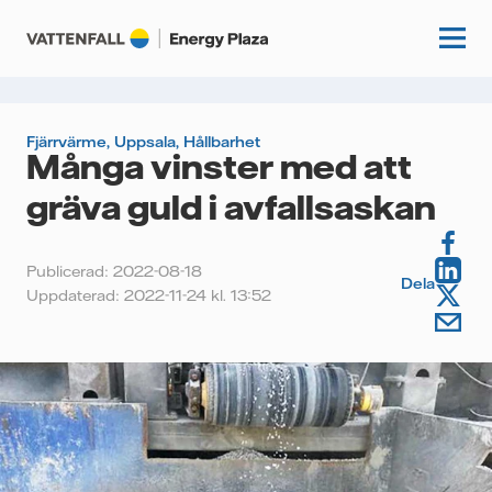
Fjärrvärme
,
Uppsala
,
Hållbarhet
Många vinster med att
Start
gräva guld i avfallsaskan
Kunskapshubb
Publicerad: 2022-08-18
Fördjupning
Dela
Podcasts
Uppdaterad: 2022-11-24 kl. 13:52
Guider
Event
Artiklar
Om oss
Krönikor
Kundcase
Vattenfall.se