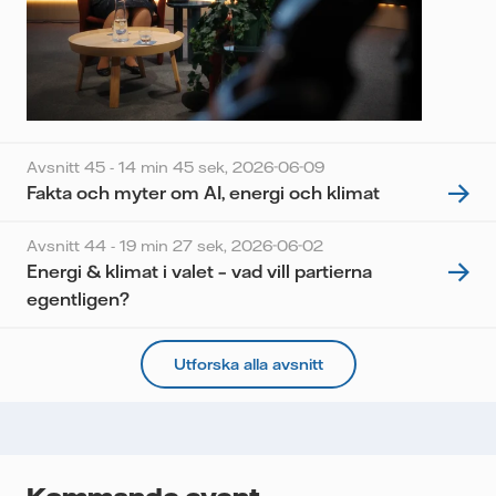
Avsnitt 45 - 14 min 45 sek,
2026-06-09
Fakta och myter om AI, energi och klimat
Avsnitt 44 - 19 min 27 sek,
2026-06-02
Energi & klimat i valet – vad vill partierna
egentligen?
Utforska alla avsnitt