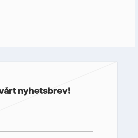
nfalls storföretagsförsäljning ska kunna skicka det önskade
gare information som kan vara relevant för dig, behöver vi dina
prestanda som öppnings- och klickfrekvens. Dina uppgifter
st återkalla ditt samtycke. Läs vår
personuppgiftspolicy
för
ter.
 annan relevant information.
vårt nyhetsbrev!