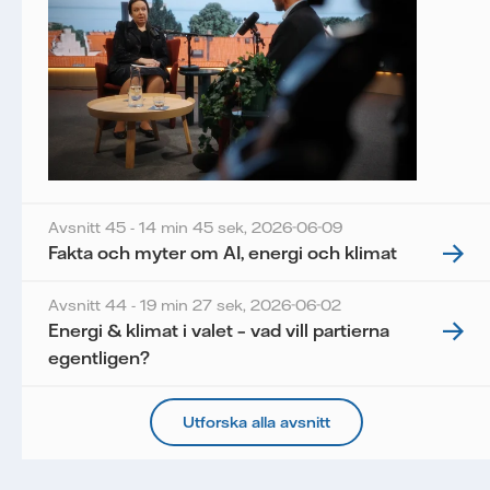
Avsnitt 45 - 14 min 45 sek,
2026-06-09
Fakta och myter om AI, energi och klimat
Avsnitt 44 - 19 min 27 sek,
2026-06-02
Energi & klimat i valet – vad vill partierna
egentligen?
Utforska alla avsnitt