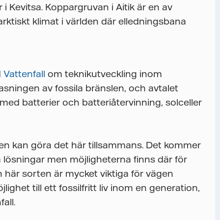
r i Kevitsa. Koppargruvan i Aitik är en av
arktiskt klimat i världen där elledningsbana
d
Vattenfall
om teknikutveckling inom
fasningen av fossila bränslen, och avtalet
med batterier och batteriåtervinning, solceller
liden kan göra det här tillsammans. Det kommer
ya lösningar men möjligheterna finns där för
n här sorten är mycket viktiga för vägen
ghet till ett fossilfritt liv inom en generation,
all.