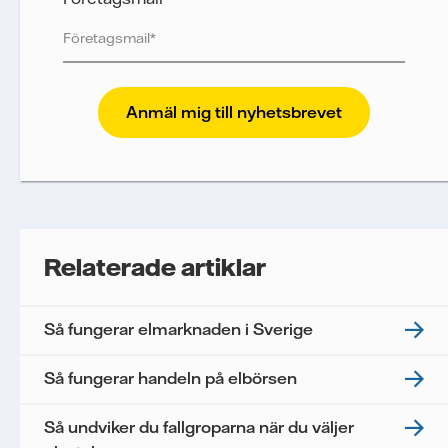
Vattenfall skyddar och respekterar din integritet.
För att Vattenfalls storföretagsförsäljning ska
kunna skicka nyhetsbrevet till dig, behöver vi dina
uppgifter. Vi spårar e-postmeddelanden för att
mäta och analysera deras prestanda, inklusive
öppningsfrekvens och klickfrekvens. Dina
uppgifter kommer enbart att användas för att
skicka nyhetsbrevet. Dina uppgifter kommer inte
Relaterade artiklar
delas med tredje part, och du kan när som helst
återkalla ditt samtycke. Läs vår
personuppgiftspolicy
för mer information om hur
Så fungerar elmarknaden i Sverige
Vattenfall behandlar dina personuppgifter.
Jag samtycker till att Vattenfall behandlar mina
Så fungerar handeln på elbörsen
personuppgifter för att kunna skicka mig
nyhetsbrevet.*
Så undviker du fallgroparna när du väljer