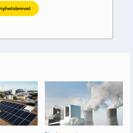
t. För att Vattenfalls storföretagsförsäljning
vi dina uppgifter. Vi spårar e-
deras prestanda, inklusive öppningsfrekvens
rt att användas för att skicka nyhetsbrevet.
rt, och du kan när som helst återkalla ditt
r information om hur Vattenfall behandlar
 mina personuppgifter för att kunna skicka