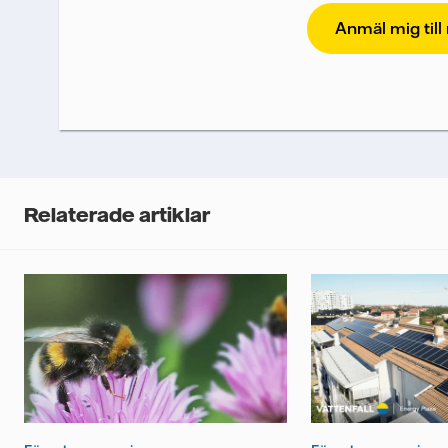
Vattenfall skyddar och respekterar din integrite
ska kunna skicka nyhetsbrevet till dig, behöver 
postmeddelanden för att mäta och analysera 
och klickfrekvens. Dina uppgifter kommer enba
Dina uppgifter kommer inte delas med tredje pa
samtycke. Läs vår
personuppgiftspolicy
för me
dina personuppgifter.
Jag samtycker till att Vattenfall behandlar
mig nyhetsbrevet.*
Relaterade artiklar