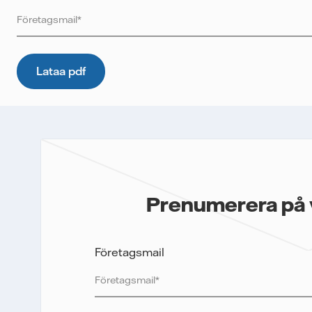
Vattenfall skyddar och respekterar din integritet. För att Vatte
innehållet till dig, samt för att i framtiden kunna skicka ytterli
uppgifter. E-postmeddelanden spåras för att mäta utskickens 
kommer inte lämnas över till tredje part och du kan när som hel
mer information om hur Vattenfall behandlar dina personuppgif
Jag samtycker till att Vattenfall skickar mig innehållet och
Prenumerera på 
Företagsmail