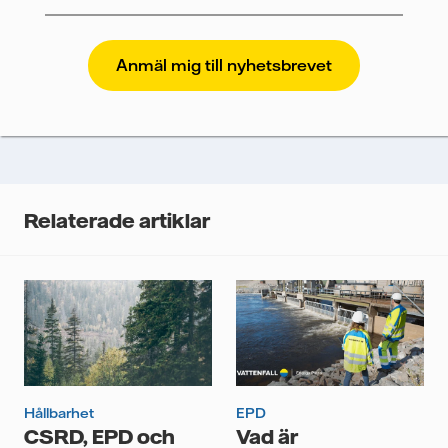
Vattenfall skyddar och respekterar din integritet. För
att Vattenfalls storföretagsförsäljning ska kunna
skicka nyhetsbrevet till dig, behöver vi dina uppgifter.
Vi spårar e-postmeddelanden för att mäta och
analysera deras prestanda, inklusive
öppningsfrekvens och klickfrekvens. Dina uppgifter
kommer enbart att användas för att skicka
nyhetsbrevet. Dina uppgifter kommer inte delas med
Relaterade artiklar
tredje part, och du kan när som helst återkalla ditt
samtycke. Läs vår
personuppgiftspolicy
för mer
information om hur Vattenfall behandlar dina
personuppgifter.
Jag samtycker till att Vattenfall behandlar mina
personuppgifter för att kunna skicka mig
nyhetsbrevet.*
Hållbarhet
EPD
CSRD, EPD och
Vad är