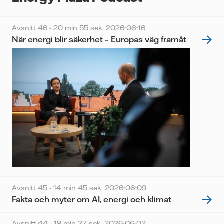
Avsnitt 46 - 20 min 55 sek,
2026-06-16
När energi blir säkerhet – Europas väg framåt
Avsnitt 45 - 14 min 45 sek,
2026-06-09
Fakta och myter om AI, energi och klimat
Avsnitt 44 - 19 min 27 sek,
2026-06-02