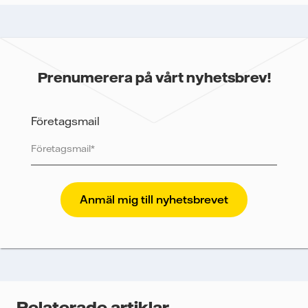
Prenumerera på vårt nyhetsbrev!
Företagsmail
Vattenfall skyddar och respekterar din integritet. För
att Vattenfalls storföretagsförsäljning ska kunna
skicka nyhetsbrevet till dig, behöver vi dina uppgifter.
Vi spårar e-postmeddelanden för att mäta och
analysera deras prestanda, inklusive
öppningsfrekvens och klickfrekvens. Dina uppgifter
kommer enbart att användas för att skicka
nyhetsbrevet. Dina uppgifter kommer inte delas med
Relaterade artiklar