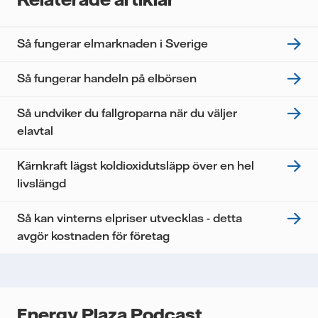
tredje part, och du kan när som helst återkalla ditt
samtycke. Läs vår
personuppgiftspolicy
för mer
information om hur Vattenfall behandlar dina
Så fungerar elmarknaden i Sverige
personuppgifter.
Jag samtycker till att Vattenfall behandlar mina
Så fungerar handeln på elbörsen
personuppgifter för att kunna skicka mig
nyhetsbrevet.*
Så undviker du fallgroparna när du väljer
elavtal
Kärnkraft lägst koldioxidutsläpp över en hel
livslängd
Så kan vinterns elpriser utvecklas - detta
avgör kostnaden för företag
Energy Plaza Podcast