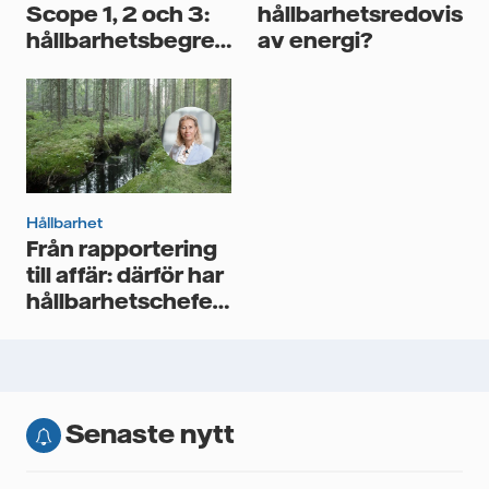
Scope 1, 2 och 3:
hållbarhetsredovisni
hållbarhetsbegreppen
av energi?
du bör känna till
Hållbarhet
Från rapportering
till affär: därför har
hållbarhetschefen
fått en nyckelroll
Senaste nytt