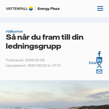
Hållbarhet
Så når du fram till din
Start
ledningsgrupp
Kunskapshubb
Publicerad: 2019-02-06
Fördjupning
Dela
Podcasts
Uppdaterad: 2021-06-22 kl. 21:10
Guider
Event
Artiklar
Om oss
Krönikor
Kundcase
Vattenfall.se