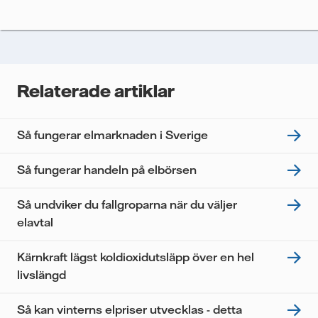
skicka nyhetsbrevet till dig, behöver vi dina uppgifter.
Vi spårar e-postmeddelanden för att mäta och
analysera deras prestanda, inklusive
öppningsfrekvens och klickfrekvens. Dina uppgifter
kommer enbart att användas för att skicka
nyhetsbrevet. Dina uppgifter kommer inte delas med
Relaterade artiklar
tredje part, och du kan när som helst återkalla ditt
samtycke. Läs vår
personuppgiftspolicy
för mer
information om hur Vattenfall behandlar dina
Så fungerar elmarknaden i Sverige
personuppgifter.
Jag samtycker till att Vattenfall behandlar mina
Så fungerar handeln på elbörsen
personuppgifter för att kunna skicka mig
nyhetsbrevet.*
Så undviker du fallgroparna när du väljer
elavtal
Kärnkraft lägst koldioxidutsläpp över en hel
livslängd
Så kan vinterns elpriser utvecklas - detta