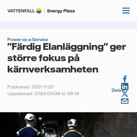
Power-as-a-Service
"Färdig Elanläggning" ger
Start
större fokus på
Kunskapshubb
kärnverksamheten
Fördjupning
Podcasts
Publicerad: 2021-11-25
Guider
Dela
Uppdaterad: 2024-03-08 kl. 08:19
Event
Artiklar
Om oss
Krönikor
Kundcase
Vattenfall.se