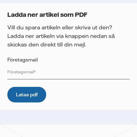
Ladda ner artikel som PDF
Vill du spara artikeln eller skriva ut den?
Ladda ner artikeln via knappen nedan så
skickas den direkt till din mejl.
Företagsmail
Vattenfall skyddar och respekterar din integritet. För att
Vattenfalls storföretagsförsäljning ska kunna skicka det
önskade innehållet till dig, samt för att i framtiden kunna
skicka ytterligare information som kan vara relevant för dig,
behöver vi dina uppgifter. E-postmeddelanden spåras för
att mäta utskickens prestanda som öppnings- och
klickfrekvens. Dina uppgifter kommer inte lämnas över till