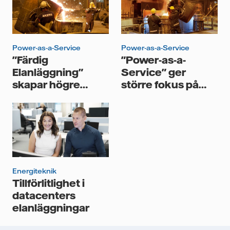
Jag samtycker till att Vattenfall behandlar mina
personuppgifter för att kunna skicka mig
nyhetsbrevet.*
Power-as-a-Service
Power-as-a-Service
"Färdig
"Power-as-a-
Elanläggning"
Service" ger
skapar högre
större fokus på
tillgänglighet
kärnverksamheten
Energiteknik
Tillförlitlighet i
datacenters
elanläggningar