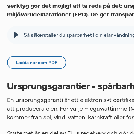
verktyg gör det möjligt att ta reda på det: u
miljövarudeklarationer (EPD). De ger transpar
Så säkerställer du spårbarhet i din elanvändnin
Ladda ner som PDF
Ursprungsgarantier – spårbarh
En ursprungsgaranti är ett elektroniskt certifik
att producera elen. För varje megawattimme (MW
kommer från sol, vind, vatten, kärnkraft eller fos
Systemet är en del av EU:s regelverk och gör d