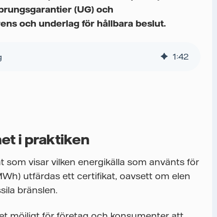
rsprungsgarantier (UG) och
ens och underlag för hållbara beslut.
g
1
:
42
et i praktiken
at som visar vilken energikälla som använts för
h) utfärdas ett certifikat, oavsett om elen
sila bränslen.
et möjligt för företag och konsumenter att