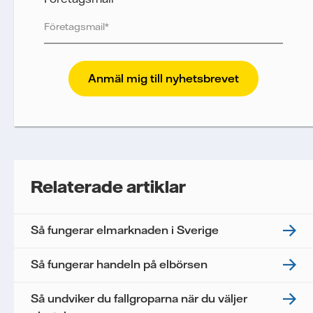
Vattenfall skyddar och respekterar din integritet.
För att Vattenfalls storföretagsförsäljning ska
kunna skicka nyhetsbrevet till dig, behöver vi dina
uppgifter. Vi spårar e-postmeddelanden för att
mäta och analysera deras prestanda, inklusive
öppningsfrekvens och klickfrekvens. Dina
uppgifter kommer enbart att användas för att
skicka nyhetsbrevet. Dina uppgifter kommer inte
Relaterade artiklar
delas med tredje part, och du kan när som helst
återkalla ditt samtycke. Läs vår
personuppgiftspolicy
för mer information om hur
Så fungerar elmarknaden i Sverige
Vattenfall behandlar dina personuppgifter.
Jag samtycker till att Vattenfall behandlar mina
Så fungerar handeln på elbörsen
personuppgifter för att kunna skicka mig
nyhetsbrevet.*
Så undviker du fallgroparna när du väljer