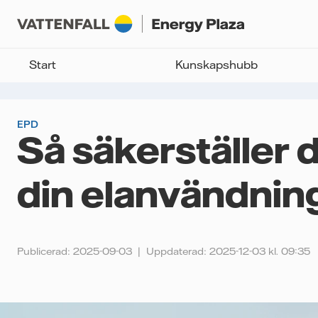
Start
Kunskapshubb
EPD
Så säkerställer 
din elanvändnin
Publicerad: 2025-09-03
Uppdaterad: 2025-12-03 kl. 09:35