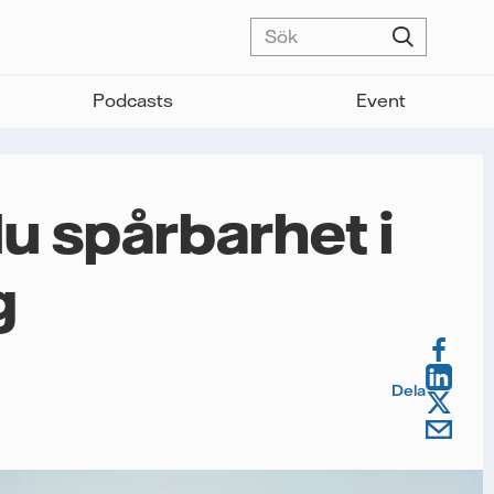
Podcasts
Event
du spårbarhet i
g
Dela