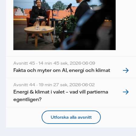
Avsnitt 45 - 14 min 45 sek,
2026-06-09
Fakta och myter om AI, energi och klimat
Avsnitt 44 - 19 min 27 sek,
2026-06-02
Energi & klimat i valet – vad vill partierna
egentligen?
Utforska alla avsnitt