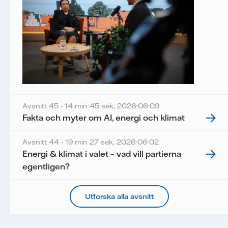
Avsnitt 45 - 14 min 45 sek,
2026-06-09
Fakta och myter om AI, energi och klimat
Avsnitt 44 - 19 min 27 sek,
2026-06-02
Energi & klimat i valet – vad vill partierna
egentligen?
Utforska alla avsnitt