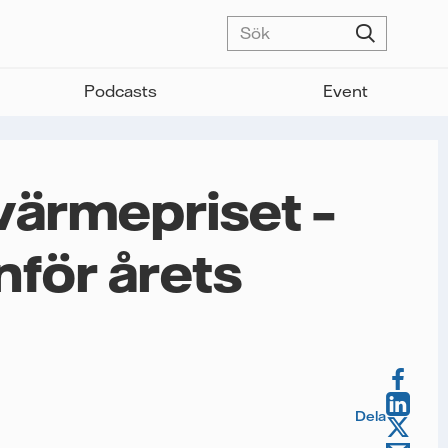
Podcasts
Event
rvärmepriset –
nför årets
Dela