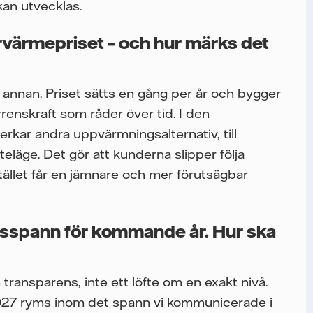
an utvecklas.
rvärmepriset – och hur märks det
n annan. Priset sätts en gång per år och bygger
enskraft som råder över tid. I den
rkar andra uppvärmningsalternativ, till
teläge. Det gör att kunderna slipper följa
ället får en jämnare och mer förutsägbar
risspann för kommande år. Hur ska
 transparens, inte ett löfte om en exakt nivå.
 2027 ryms inom det spann vi kommunicerade i