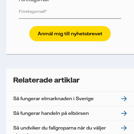
Vattenfall skyddar och respekterar din integritet.
För att Vattenfalls storföretagsförsäljning ska
kunna skicka nyhetsbrevet till dig, behöver vi dina
uppgifter. Vi spårar e-postmeddelanden för att
mäta och analysera deras prestanda, inklusive
öppningsfrekvens och klickfrekvens. Dina
uppgifter kommer enbart att användas för att
skicka nyhetsbrevet. Dina uppgifter kommer inte
Relaterade artiklar
delas med tredje part, och du kan när som helst
återkalla ditt samtycke. Läs vår
personuppgiftspolicy
för mer information om hur
Så fungerar elmarknaden i Sverige
Vattenfall behandlar dina personuppgifter.
Jag samtycker till att Vattenfall behandlar mina
Så fungerar handeln på elbörsen
personuppgifter för att kunna skicka mig
nyhetsbrevet.*
Så undviker du fallgroparna när du väljer