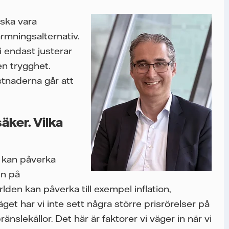
 ska vara
rmningsalternativ.
i endast justerar
en trygghet.
stnaderna går att
äker. Vilka
 kan påverka
en på
den kan påverka till exempel inflation,
äget har vi inte sett några större prisrörelser på
nslekällor. Det här är faktorer vi väger in när vi