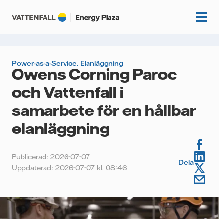
Power-as-a-Service
,
Elanläggning
Owens Corning Paroc
Start
och Vattenfall i
Kunskapshubb
samarbete för en hållbar
Fördjupning
elanläggning
Podcasts
Guider
Event
Publicerad: 2026-07-07
Artiklar
Dela
Uppdaterad: 2026-07-07 kl. 08:46
Om oss
Krönikor
Kundcase
Vattenfall.se