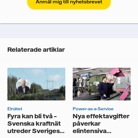
att Vattenfalls storföretagsförsäljning ska kunna
skicka nyhetsbrevet till dig, behöver vi dina uppgifter.
Vi spårar e-postmeddelanden för att mäta och
analysera deras prestanda, inklusive
öppningsfrekvens och klickfrekvens. Dina uppgifter
kommer enbart att användas för att skicka
nyhetsbrevet. Dina uppgifter kommer inte delas med
Relaterade artiklar
tredje part, och du kan när som helst återkalla ditt
samtycke. Läs vår
personuppgiftspolicy
för mer
information om hur Vattenfall behandlar dina
personuppgifter.
Jag samtycker till att Vattenfall behandlar mina
personuppgifter för att kunna skicka mig
nyhetsbrevet.*
Elnätet
Power-as-a-Service
Fyra kan bli två –
Nya effektavgifter
Svenska kraftnät
påverkar
utreder Sveriges
elintensiva
elområden
industrier med