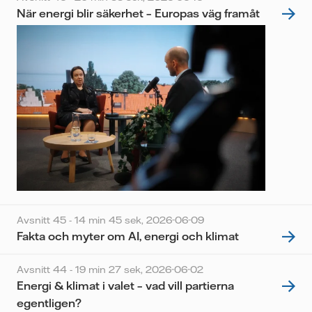
När energi blir säkerhet – Europas väg framåt
Avsnitt 45 - 14 min 45 sek,
2026-06-09
Fakta och myter om AI, energi och klimat
Avsnitt 44 - 19 min 27 sek,
2026-06-02
Energi & klimat i valet – vad vill partierna
egentligen?