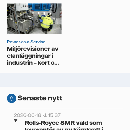
elanläggningar
Power-as-a-Service
Miljörevisioner av
elanläggningar i
industrin – kort om
vad de omfattar
Senaste nytt
2026-06-18 kl. 15:37
Rolls‑Royce SMR vald som
leverantör av ny kärnkraft i