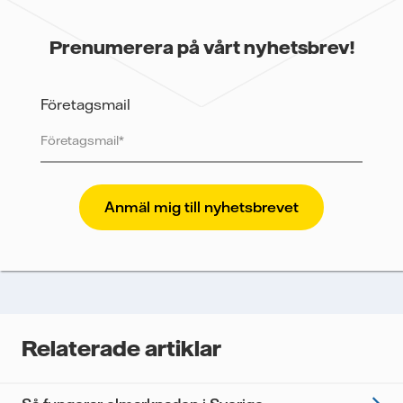
Prenumerera på vårt nyhetsbrev!
Företagsmail
Vattenfall skyddar och respekterar din integritet. För
att Vattenfalls storföretagsförsäljning ska kunna
skicka nyhetsbrevet till dig, behöver vi dina uppgifter.
Vi spårar e-postmeddelanden för att mäta och
analysera deras prestanda, inklusive
öppningsfrekvens och klickfrekvens. Dina uppgifter
kommer enbart att användas för att skicka
nyhetsbrevet. Dina uppgifter kommer inte delas med
Relaterade artiklar
tredje part, och du kan när som helst återkalla ditt
samtycke. Läs vår
personuppgiftspolicy
för mer
information om hur Vattenfall behandlar dina