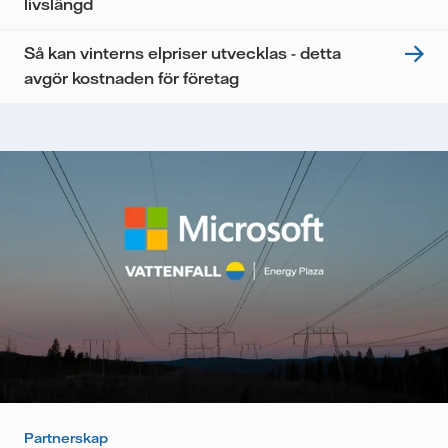
livslängd
Så kan vinterns elpriser utvecklas - detta
avgör kostnaden för företag
Partnerskap