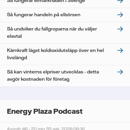
Så fungerar elmarknaden i Sverige
personuppgifter.
Jag samtycker till att Vattenfall behandlar mina
Så fungerar handeln på elbörsen
personuppgifter för att kunna skicka mig
nyhetsbrevet.*
Så undviker du fallgroparna när du väljer
elavtal
Kärnkraft lägst koldioxidutsläpp över en hel
livslängd
Så kan vinterns elpriser utvecklas - detta
avgör kostnaden för företag
Energy Plaza Podcast
Avsnitt 46 - 20 min 55 sek,
2026-06-16