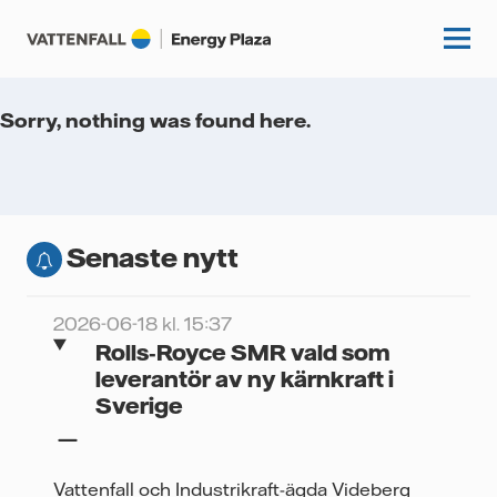
Sorry, nothing was found here.
Start
Kunskapshubb
Senaste nytt
Fördjupning
Podcasts
Guider
2026-06-18 kl. 15:37
Event
Rolls‑Royce SMR vald som
Artiklar
leverantör av ny kärnkraft i
Sverige
Om oss
Krönikor
Kundcase
Vattenfall.se
Vattenfall och Industrikraft-ägda Videberg