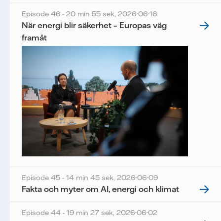
Episode 46 - 20 min 55 sek,
2026-06-16
När energi blir säkerhet – Europas väg
framåt
Episode 45 - 14 min 45 sek,
2026-06-09
Fakta och myter om AI, energi och klimat
Episode 44 - 19 min 27 sek,
2026-06-02