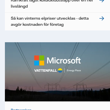
Kärnkraft lägst koldioxidutsläpp över en hel
livslängd
Så kan vinterns elpriser utvecklas - detta
avgör kostnaden för företag