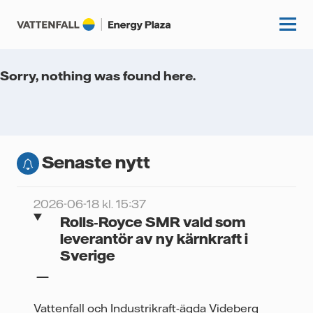
Sorry, nothing was found here.
Start
Kunskapshubb
Senaste nytt
Fördjupning
Podcasts
Guider
2026-06-18 kl. 15:37
Event
Rolls‑Royce SMR vald som
Artiklar
leverantör av ny kärnkraft i
Sverige
Om oss
Krönikor
Kundcase
Vattenfall.se
Vattenfall och Industrikraft-ägda Videberg