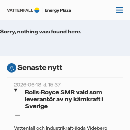
Sorry, nothing was found here.
Start
Kunskapshubb
Senaste nytt
Fördjupning
Podcasts
Guider
2026-06-18 kl. 15:37
Event
Rolls‑Royce SMR vald som
Artiklar
leverantör av ny kärnkraft i
Sverige
Om oss
Krönikor
Kundcase
Vattenfall.se
Vattenfall och Industrikraft-ägda Videberg