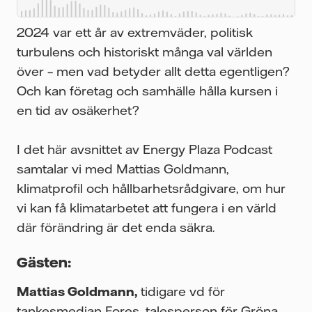
t.
ig
2024 var ett år av extremväder, politisk
ått
turbulens och historiskt många val världen
ren
över – men vad betyder allt detta egentligen?
Och kan företag och samhälle hålla kursen i
h
en tid av osäkerhet?
a
I det här avsnittet av Energy Plaza Podcast
samtalar vi med Mattias Goldmann,
klimatprofil och hållbarhetsrådgivare, om hur
får
vi kan få klimatarbetet att fungera i en värld
där förändring är det enda säkra.
jag
Gästen:
Mattias Goldmann,
tidigare vd för
tankesmedjan Fores, talesperson för Gröna