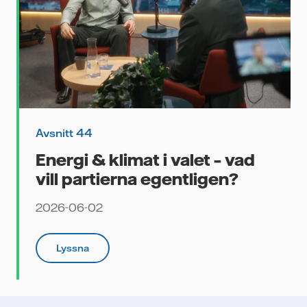
det
tt
Avsnitt 44
h
Energi & klimat i valet – vad
vill partierna egentligen?
u,
2026-06-02
a
Lyssna
tt