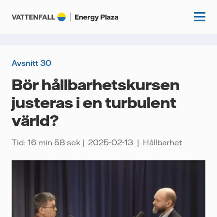
Avsnitt 30
Start
Bör hållbarhetskursen
justeras i en turbulent
Kunskapshubb
värld?
Fördjupning
Podcasts
Guider
Tid: 16 min 58 sek
2025-02-13
Hållbarhet
Event
Artiklar
Om oss
Krönikor
Kundcase
Vattenfall.se