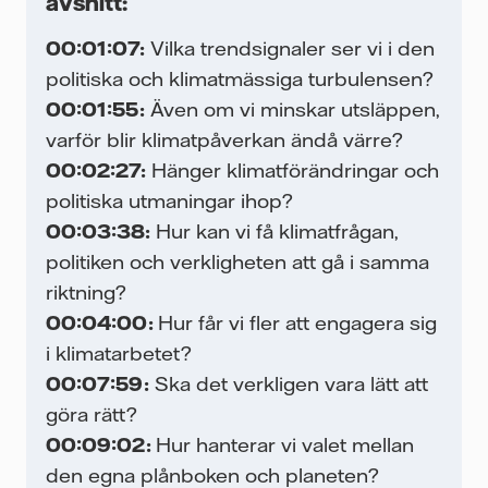
avsnitt:
ra
00:01:07:
Vilka trendsignaler ser vi i den
t
politiska och klimatmässiga turbulensen?
ver
00:01:55:
Även om vi minskar utsläppen,
lir
varför blir klimatpåverkan ändå värre?
rr
00:02:27:
Hänger klimatförändringar och
nu
politiska utmaningar ihop?
ir
00:03:38:
Hur kan vi få klimatfrågan,
politiken och verkligheten att gå i samma
riktning?
00:04:00:
Hur får vi fler att engagera sig
som
i klimatarbetet?
e
00:07:59:
Ska det verkligen vara lätt att
göra rätt?
00:09:02:
Hur hanterar vi valet mellan
den egna plånboken och planeten?