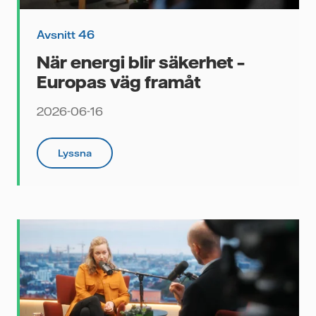
Avsnitt 46
u,
När energi blir säkerhet –
n
Europas väg framåt
r
2026-06-16
r
dra
Lyssna
kan
tt
där