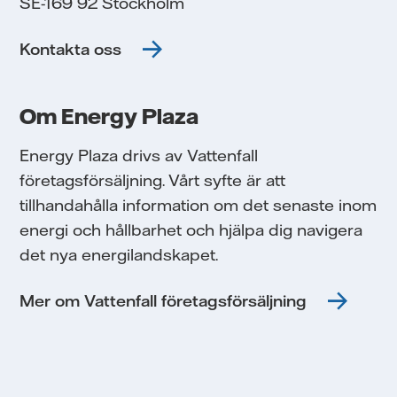
SE-169 92 Stockholm
Kontakta oss
ok
,
Om Energy Plaza
ga
Energy Plaza drivs av Vattenfall
m
företagsförsäljning. Vårt syfte är att
a
tillhandahålla information om det senaste inom
energi och hållbarhet och hjälpa dig navigera
sa
det nya energilandskapet.
k
h
Mer om Vattenfall företagsförsäljning
jag
iva
Personuppgiftspolicy
Cookie Policy