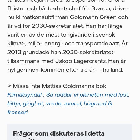
Bilister och hållbarhetschef för Sweco, driver
nu klimatkonsultfirman Goldmann Green och
är vd för 2030-sekretariatet. Han har länge
varit en av de mest tongivande i svensk
klimat-, miljö-, energi- och transportdebatt. År
2013 grundade han 2030-sekretariatet
igt
tillsammans med Jakob Lagercrantz. Han är
De
nyligen hemkommen efter tre år i Thailand.
 du
av
> Missa inte Mattias Goldmanns bok
Klimatsynda! : Så räddar vi planeten med lust,
lättja, girighet, vrede, avund, högmod &
frosseri
Frågor som diskuteras i detta
der