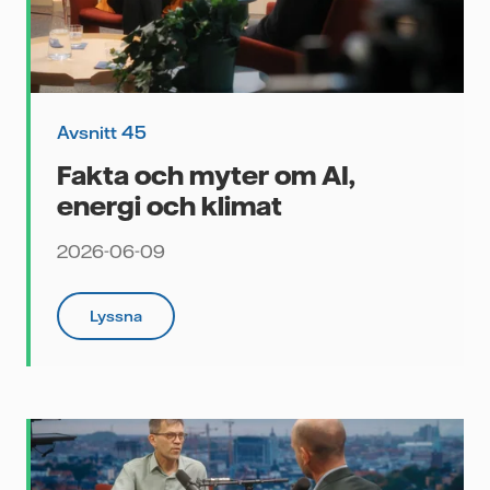
i
e
Avsnitt 45
Fakta och myter om AI,
energi och klimat
2026-06-09
med
Lyssna
et
an
a