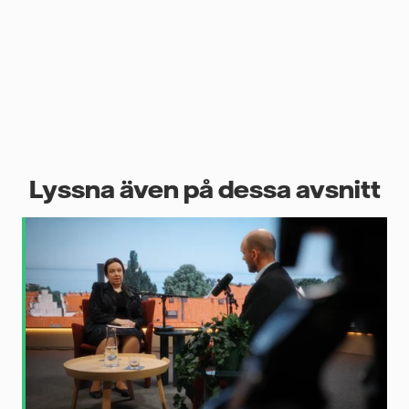
t.
år
år
a
 är
Lyssna även på dessa avsnitt
så
ora
ler
,
te