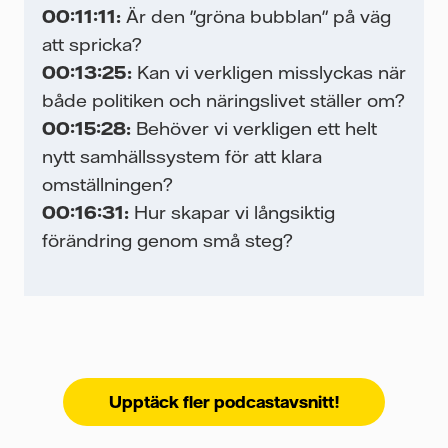
ka
00:11:11:
Är den "gröna bubblan" på väg
 i
att spricka?
00:13:25:
Kan vi verkligen misslyckas när
både politiken och näringslivet ställer om?
nu
00:15:28:
Behöver vi verkligen ett helt
nytt samhällssystem för att klara
omställningen?
to
00:16:31:
Hur skapar vi långsiktig
förändring genom små steg?
på
Upptäck fler podcastavsnitt!