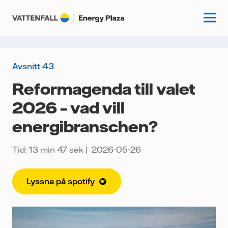
Avsnitt 43
Start
Reformagenda till valet
2026 – vad vill
Kunskapshubb
energibranschen?
Fördjupning
Podcasts
Guider
Tid: 13 min 47 sek
2026-05-26
Event
Artiklar
Lyssna på spotify
Om oss
Krönikor
Kundcase
Vattenfall.se