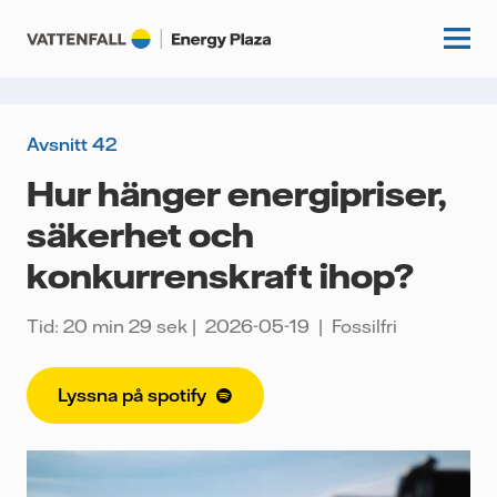
Avsnitt 42
Start
Hur hänger energipriser,
säkerhet och
Kunskapshubb
konkurrenskraft ihop?
Fördjupning
Podcasts
Guider
Tid: 20 min 29 sek
2026-05-19
Fossilfri
Event
Artiklar
Lyssna på spotify
Om oss
Krönikor
Kundcase
Vattenfall.se